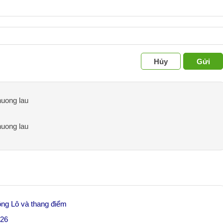
Hủy
Gửi
huong lau
huong lau
ng Lô và thang điểm
026