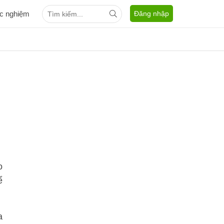
ắc nghiệm
Đăng nhập
o
ể
a