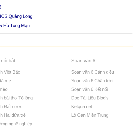
6
 THCS Quảng Long
CS Hồ Tùng Mậu
nổi bật
Soạn văn 6
ch Việt Bắc
Soạn văn 6 Cánh diều
 tả mẹ
Soạn văn 6 Chân trời
 mèo
Soạn văn 6 Kết nối
h bài thơ Tỏ lòng
Đọc Tài Liệu Blog's
ch Đất nước
Ketqua net
h Hai đứa trẻ
Lô Gan Miền Trung
ớng nghề nghiệp