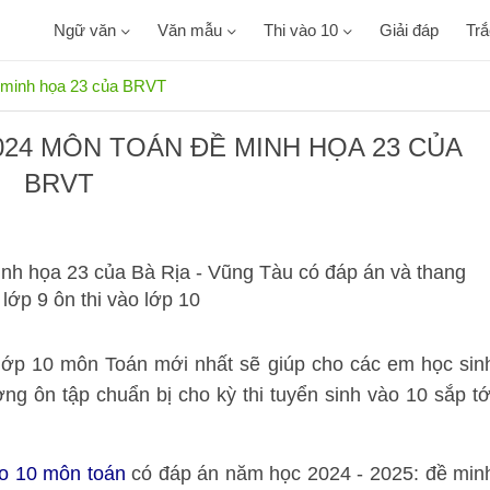
Ngữ văn
Văn mẫu
Thi vào 10
Giải đáp
Tr
ề minh họa 23 của BRVT
024 MÔN TOÁN ĐỀ MINH HỌA 23 CỦA
BRVT
inh họa 23 của Bà Rịa - Vũng Tàu có đáp án và thang
lớp 9 ôn thi vào lớp 10
 lớp 10 môn Toán mới nhất sẽ giúp cho các em học sin
g ôn tập chuẩn bị cho kỳ thi tuyển sinh vào 10 sắp tớ
ào 10 môn toán
có đáp án năm học 2024 - 2025: đề min