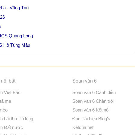
Rịa - Vũng Tàu
026
6
 THCS Quảng Long
CS Hồ Tùng Mậu
nổi bật
Soạn văn 6
ch Việt Bắc
Soạn văn 6 Cánh diều
 tả mẹ
Soạn văn 6 Chân trời
 mèo
Soạn văn 6 Kết nối
h bài thơ Tỏ lòng
Đọc Tài Liệu Blog's
ch Đất nước
Ketqua net