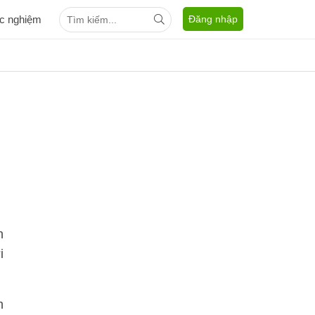
ắc nghiệm
Đăng nhập
h
i
h