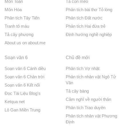
Môn Toán
Tả con mèo
Môn Hóa
Phân tích bài thơ Tỏ lòng
Phân tích Tây Tiến
Phân tích Đất nước
Tranh tô màu
Phân tích Hai đứa trẻ
Tả cây phượng
Định hướng nghề nghiệp
About us on about.me
Soạn văn 6
Chủ đề mới
Soạn văn 6 Cánh diều
Phân tích Vợ nhặt
Soạn văn 6 Chân trời
Phân tích nhân vật Ngô Tử
Văn
Soạn văn 6 Kết nối
Tả cây bàng
Đọc Tài Liệu Blog's
Cảm nghĩ về người thân
Ketqua net
Phân tích Trao duyên
Lô Gan Miền Trung
Phân tích nhân vật Phương
Định