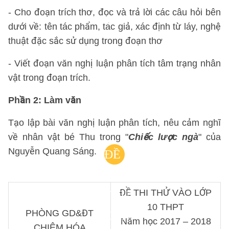
ĐỀ
- Cho đoạn trích thơ, đọc và trả lời các câu hỏi bên
THI:
dưới về: tên tác phẩm, tác giả, xác định từ láy, nghệ
thuật đặc sắc sử dụng trong đoạn thơ
- Viết đoạn văn nghị luận phân tích tâm trạng nhân
vật trong đoạn trích.
Phần 2: Làm văn
Tạo lập bài văn nghị luận phân tích, nêu cảm nghĩ
về nhân vật bé Thu trong "
Chiếc lược ngà
" của
Nguyễn Quang Sáng.
ĐỀ
THI
ĐỀ THI THỬ VÀO LỚP
THỬ
10 THPT
PHÒNG GD&ĐT
CHI
Năm học 2017 – 2018
CHIÊM HÓA