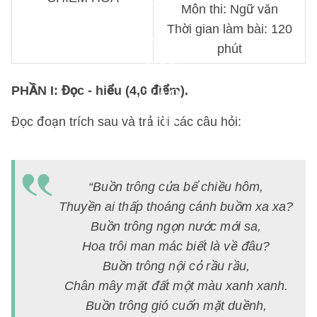
TIẾT
Môn thi: Ngữ văn
Thời gian làm bài: 120
MÔN
phút
VĂN
PHẦN I: Đọc - hiểu (4,0 điểm).
VÀO
LỚP
Đọc đoạn trích sau và trả lời các câu hỏi:
10
(T
s
THPT
“Buồn trông cửa bể chiều hôm,
g
HUYỆN
Thuyền ai thấp thoáng cánh buồm xa xa?
k
Buồn trông ngọn nước mới sa,
N
CHIÊM
Hoa trôi man mác biết là về đâu?
v
HÓA,
Buồn trông nội cỏ rầu rầu,
9,
Chân mây mặt đất một màu xanh xanh.
TUYÊN
t
Buồn trông gió cuốn mặt duềnh,
m