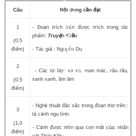
Ý
Câu
Nội dung cần đạt
ĐÁP
ÁN
1
- Đoạn trích trên được trích trong tác
phẩm:
Truyện Kiều
ĐỀ
(0,5
THI
điểm)
- Tác giả : Nguyễn Du
THỬ
2
- Các từ láy: xa xa, man mác, rầu rầu,
TUYỂN
xanh xanh, ầm ầm
(0,5
SINH
điểm)
LỚP
- Nghệ thuật đặc sắc trong đoạn thơ trên :
10
3
tả cảnh ngụ tình.
HUYỆN
(1,0
- Cảnh được nhìn qua con mắt của: nhân
điểm)
CHIÊM
vật Thúy Kiều.