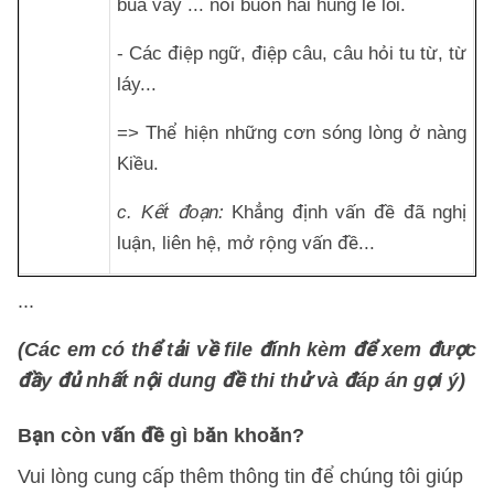
bủa vây ... nỗi buồn hãi hùng lẻ loi.
- Các điệp ngữ, điệp câu, câu hỏi tu từ, từ
láy...
=> Thể hiện những cơn sóng lòng ở nàng
Kiều.
c. Kết đoạn:
Khẳng định vấn đề đã nghị
luận, liên hệ, mở rộng vấn đề...
...
(Các em có thể tải về file đính kèm để xem được
đầy đủ nhất nội dung đề thi thử và đáp án gợi ý)
Bạn còn vấn đề gì băn khoăn?
Vui lòng cung cấp thêm thông tin để chúng tôi giúp