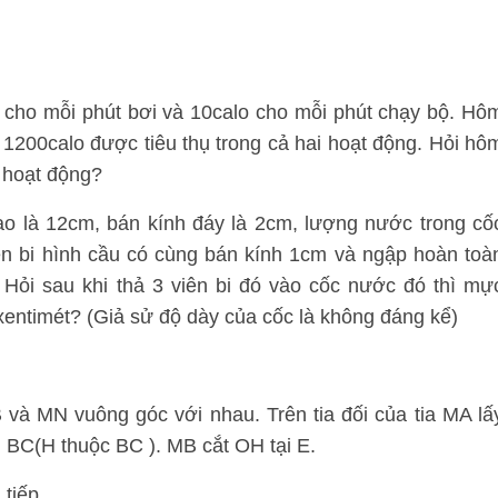
o cho mỗi phút bơi và 10calo cho mỗi phút chạy bộ. Hô
 1200calo được tiêu thụ trong cả hai hoạt động. Hỏi hô
 hoạt động?
ao là 12cm, bán kính đáy là 2cm, lượng nước trong cố
ên bi hình cầu có cùng bán kính 1cm và ngập hoàn toà
 Hỏi sau khi thả 3 viên bi đó vào cốc nước đó thì mự
entimét? (Giả sử độ dày của cốc là không đáng kể)
và MN vuông góc với nhau. Trên tia đối của tia MA lấ
BC(H thuộc BC ). MB cắt OH tại E.
tiếp.