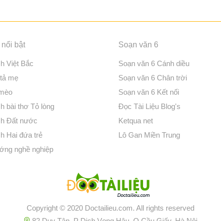
nổi bật
Soạn văn 6
ch Việt Bắc
Soạn văn 6 Cánh diều
 tả mẹ
Soạn văn 6 Chân trời
 mèo
Soạn văn 6 Kết nối
h bài thơ Tỏ lòng
Đọc Tài Liệu Blog's
ch Đất nước
Ketqua net
h Hai đứa trẻ
Lô Gan Miền Trung
ớng nghề nghiệp
Copyright © 2020 Doctailieu.com. All rights reserved
82 Duy Tân, P Dịch Vọng Hậu, Q Cầu Giấy, Hà Nội