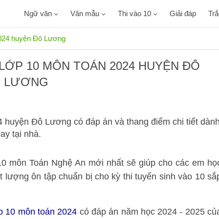
Ngữ văn
Văn mẫu
Thi vào 10
Giải đáp
Tr
 2024 huyện Đô Lương
 LỚP 10 MÔN TOÁN 2024 HUYỆN ĐÔ
LƯƠNG
4 huyện Đô Lương có đáp án và thang điểm chi tiết dàn
ay tại nhà.
p 10 môn Toán Nghệ An mới nhất sẽ giúp cho các em họ
 lượng ôn tập chuẩn bị cho kỳ thi tuyển sinh vào 10 sắ
ào 10 môn toán 2024
có đáp án năm học 2024 - 2025 củ