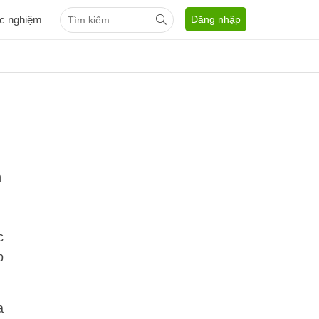
ắc nghiệm
Đăng nhập
h
c
p
a