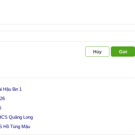
Hủy
Gửi
i Hậu lần 1
026
6
 THCS Quảng Long
CS Hồ Tùng Mậu