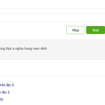
Hủy
Gửi
ruong thpt a nghia hung nam dinh
Yên lần 3
n lần 3
25