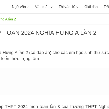
Ngữ văn
Văn mẫu
Thi vào 10
Giải đáp
Tr
ng A lần 2
 TOÁN 2024 NGHĨA HƯNG A LẦN 2
ĩa Hưng A lần 2 (có đáp án) cho các em học sinh thử sức
 kiến thức trọng tâm.
nghiệp THPT 2024 môn toán lần 3 của trường THPT Nghĩ