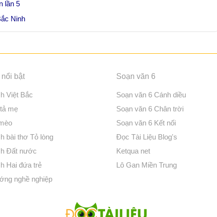
 lần 5
Bắc Ninh
nổi bật
Soạn văn 6
ch Việt Bắc
Soạn văn 6 Cánh diều
 tả mẹ
Soạn văn 6 Chân trời
 mèo
Soạn văn 6 Kết nối
h bài thơ Tỏ lòng
Đọc Tài Liệu Blog's
ch Đất nước
Ketqua net
h Hai đứa trẻ
Lô Gan Miền Trung
ớng nghề nghiệp