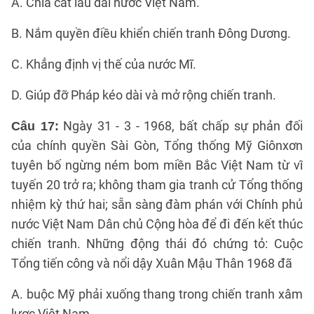
A. Chia cắt lâu dài nước Việt Nam.
B. Nắm quyền điều khiển chiến tranh Đông Dương.
C. Khẳng định vị thế của nước Mĩ.
D. Giúp đỡ Pháp kéo dài và mở rộng chiến tranh.
Ngày 31 - 3 - 1968, bất chấp sự phản đối
Câu 17:
của chính quyền Sài Gòn, Tổng thống Mỹ Giônxơn
tuyên bố ngừng ném bom miền Bắc Việt Nam từ vĩ
tuyến 20 trở ra; không tham gia tranh cử Tổng thống
nhiệm kỳ thứ hai; sẵn sàng đàm phán với Chính phủ
nước Việt Nam Dân chủ Cộng hòa để đi đến kết thúc
chiến tranh. Những động thái đó chứng tỏ: Cuộc
Tổng tiến công và nổi dậy Xuân Mậu Thân 1968 đã
A. buộc Mỹ phải xuống thang trong chiến tranh xâm
lược Việt Nam.