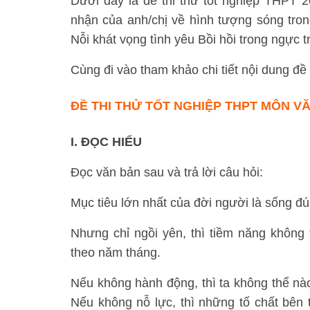
Dưới đây là đề thi thử tốt nghiệp THPT
nhận của anh/chị về hình tượng sóng tro
Nỗi khát vọng tình yêu Bồi hồi trong ngực trẻ
Cùng đi vào tham khảo chi tiết nội dung đề 
ĐỀ THI THỬ TỐT NGHIỆP THPT MÔN VĂ
I. ĐỌC HIỂU
Đọc văn bản sau và trả lời câu hỏi:
Mục tiêu lớn nhất của đời người là sống đú
Nhưng chỉ ngồi yên, thì tiềm năng không t
theo năm tháng.
Nếu không hành động, thì ta không thể n
Nếu không nỗ lực, thì những tố chất bên 