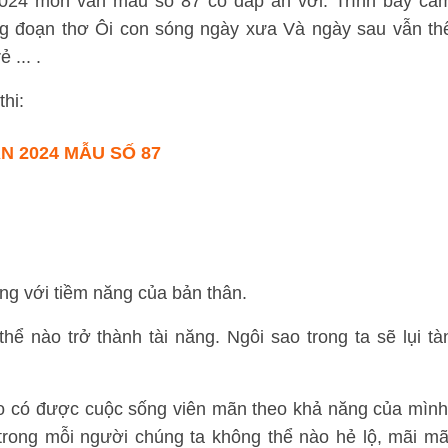
 2024 môn văn mẫu số 87 có đáp án với: Trình bày cả
ng đoạn thơ Ôi con sóng ngày xưa Và ngày sau vẫn th
 ... .
thi:
N 2024 MẪU SỐ 87
ng với tiềm năng của bản thân.
hể nào trở thành tài năng. Ngôi sao trong ta sẽ lụi tà
ào có được cuộc sống viên mãn theo khả năng của mình
trong mỗi người chúng ta không thể nào hẻ lộ, mãi mã