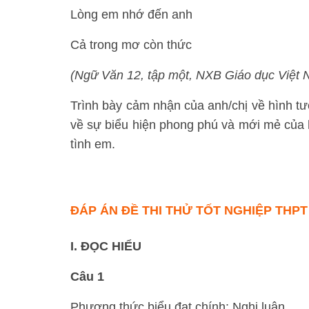
Lòng em nhớ đến anh
Cả trong mơ còn thức
(Ngữ Văn 12, tập một, NXB Giáo dục Việt N
Trình bày cảm nhận của anh/chị về hình tư
về sự biểu hiện phong phú và mới mẻ của hì
tình em.
ĐÁP ÁN ĐỀ THI THỬ TỐT NGHIỆP THPT
I. ĐỌC HIỂU
Câu 1
Phương thức biểu đạt chính: Nghị luận.