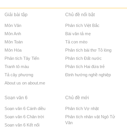
Giải bài tập
Chủ đề nổi bật
Môn Văn
Phân tích Việt Bắc
Môn Anh
Bài văn tả mẹ
Môn Toán
Tả con mèo
Môn Hóa
Phân tích bài thơ Tỏ lòng
Phân tích Tây Tiến
Phân tích Đất nước
Tranh tô màu
Phân tích Hai đứa trẻ
Tả cây phượng
Định hướng nghề nghiệp
About us on about.me
Soạn văn 6
Chủ đề mới
Soạn văn 6 Cánh diều
Phân tích Vợ nhặt
Soạn văn 6 Chân trời
Phân tích nhân vật Ngô Tử
Văn
Soạn văn 6 Kết nối