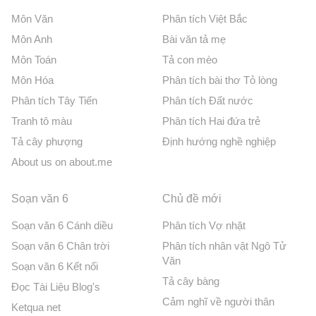
Môn Văn
Phân tích Việt Bắc
Môn Anh
Bài văn tả mẹ
Môn Toán
Tả con mèo
Môn Hóa
Phân tích bài thơ Tỏ lòng
Phân tích Tây Tiến
Phân tích Đất nước
Tranh tô màu
Phân tích Hai đứa trẻ
Tả cây phượng
Định hướng nghề nghiệp
About us on about.me
Soạn văn 6
Chủ đề mới
Soạn văn 6 Cánh diều
Phân tích Vợ nhặt
Soạn văn 6 Chân trời
Phân tích nhân vật Ngô Tử
Văn
Soạn văn 6 Kết nối
Tả cây bàng
Đọc Tài Liệu Blog's
Cảm nghĩ về người thân
Ketqua net