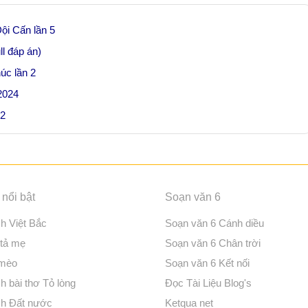
ội Cấn lần 5
ll đáp án)
úc lần 2
 2024
 2
nổi bật
Soạn văn 6
ch Việt Bắc
Soạn văn 6 Cánh diều
 tả mẹ
Soạn văn 6 Chân trời
 mèo
Soạn văn 6 Kết nối
h bài thơ Tỏ lòng
Đọc Tài Liệu Blog's
ch Đất nước
Ketqua net