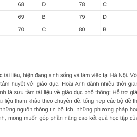
68
D
78
C
69
B
79
D
70
C
80
B
tài liêu, hiện đang sinh sống và làm việc tại Hà Nội. Vớ
 tâm huyết với giáo dục, Hoài Anh dành nhiều thời gia
nh là sưu tầm tài liệu về giáo dục phổ thông: Hỗ trợ giả
i liệu tham khảo theo chuyên đề, tổng hợp các bộ đề th
m những nguồn thông tin bổ ích, những phương pháp họ
sinh, mong muốn góp phần nâng cao kết quả học tập củ