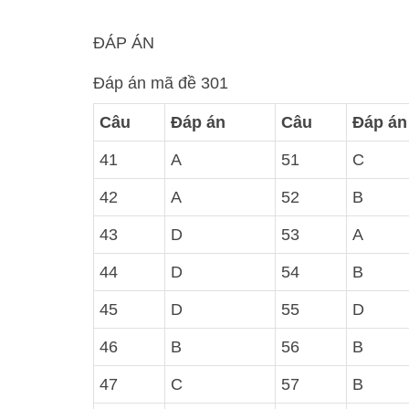
ĐÁP ÁN
Đáp án mã đề 301
Câu
Đáp án
Câu
Đáp án
41
A
51
C
42
A
52
B
43
D
53
A
44
D
54
B
45
D
55
D
46
B
56
B
47
C
57
B