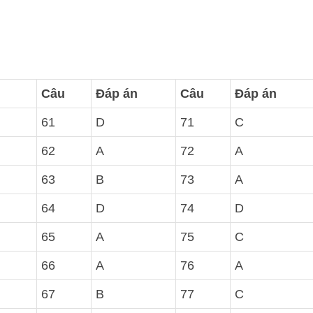
Câu
Đáp án
Câu
Đáp án
61
D
71
C
62
A
72
A
63
B
73
A
64
D
74
D
65
A
75
C
66
A
76
A
67
B
77
C