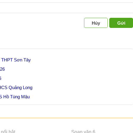
Hủy
Gửi
òng THPT Sơn Tây
026
6
 THCS Quảng Long
CS Hồ Tùng Mậu
nổi bật
Soạn văn 6