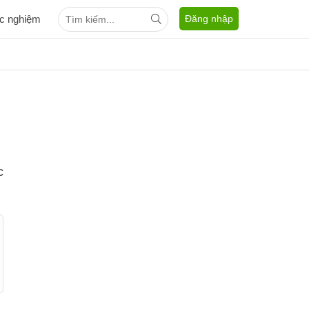
ắc nghiệm
Đăng nhập
Ố
c