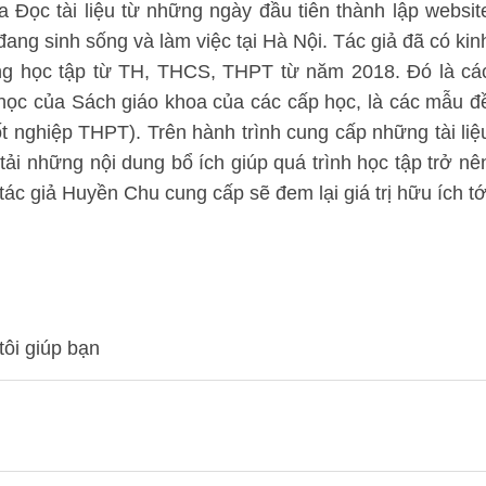
 Đọc tài liệu từ những ngày đầu tiên thành lập websit
 đang sinh sống và làm việc tại Hà Nội. Tác giả đã có kin
ung học tập từ TH, THCS, THPT từ năm 2018. Đó là cá
 học của Sách giáo khoa của các cấp học, là các mẫu đ
tốt nghiệp THPT). Trên hành trình cung cấp những tài liệ
 tải những nội dung bổ ích giúp quá trình học tập trở nê
ác giả Huyền Chu cung cấp sẽ đem lại giá trị hữu ích tớ
tôi giúp bạn