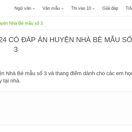
Ngữ văn
Văn mẫu
Thi vào 10
Giải đáp
Tr
huyện Nhà Bè mẫu số 3
024 CÓ ĐÁP ÁN HUYỆN NHÀ BÈ MẪU S
3
yện Nhà Bè mẫu số 3 và thang điểm dành cho các em họ
 tại nhà.