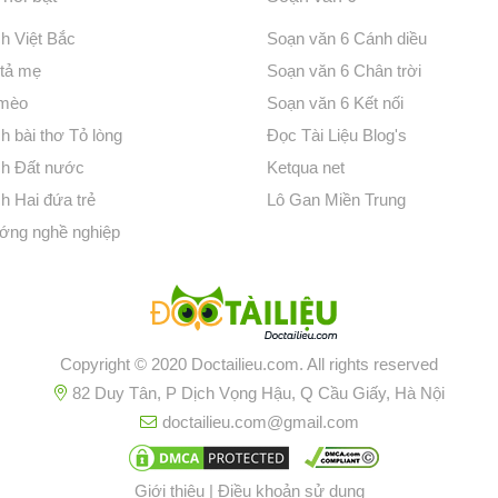
ch Việt Bắc
Soạn văn 6 Cánh diều
 tả mẹ
Soạn văn 6 Chân trời
 mèo
Soạn văn 6 Kết nối
h bài thơ Tỏ lòng
Đọc Tài Liệu Blog's
ch Đất nước
Ketqua net
h Hai đứa trẻ
Lô Gan Miền Trung
ớng nghề nghiệp
Copyright © 2020 Doctailieu.com. All rights reserved
82 Duy Tân, P Dịch Vọng Hậu, Q Cầu Giấy, Hà Nội
doctailieu.com@gmail.com
Giới thiệu
|
Điều khoản sử dụng