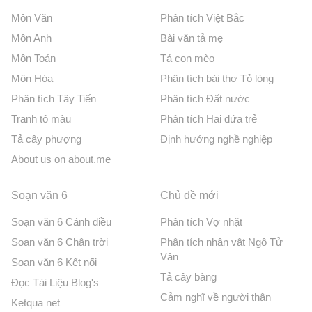
Môn Văn
Phân tích Việt Bắc
Môn Anh
Bài văn tả mẹ
Môn Toán
Tả con mèo
Môn Hóa
Phân tích bài thơ Tỏ lòng
Phân tích Tây Tiến
Phân tích Đất nước
Tranh tô màu
Phân tích Hai đứa trẻ
Tả cây phượng
Định hướng nghề nghiệp
About us on about.me
Soạn văn 6
Chủ đề mới
Soạn văn 6 Cánh diều
Phân tích Vợ nhặt
Soạn văn 6 Chân trời
Phân tích nhân vật Ngô Tử
Văn
Soạn văn 6 Kết nối
Tả cây bàng
Đọc Tài Liệu Blog's
Cảm nghĩ về người thân
Ketqua net