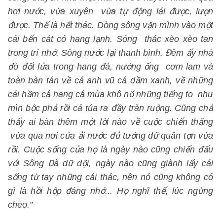
hơi nước, vừa xuyên vừa tự động lái được, lượn
được. Thế là hết thác. Dòng sông vặn mình vào một
cái bến cát có hang lạnh. Sóng thác xèo xèo tan
trong trí nhớ. Sông nước lại thanh bình. Đêm ấy nhà
đò đốt lửa trong hang đá, nướng ống cơm lam và
toàn bàn tán về cá anh vũ cá dầm xanh, về những
cái hầm cá hang cá mùa khô nổ những tiếng to như
mìn bộc phả rồi cá túa ra đầy tràn ruộng. Cũng chả
thấy ai bàn thêm một lời nào về cuộc chiến thắng
vừa qua nơi cửa ải nước đủ tướng dữ quân tợn vừa
rồi. Cuộc sống của họ là ngày nào cũng chiến đấu
với Sông Đà dữ dội, ngày nào cũng giành lấy cái
sống từ tay những cái thác, nên nó cũng không có
gì là hồi hộp đáng nhớ... Họ nghĩ thế, lúc ngừng
chèo.”