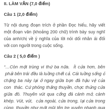
II. LÀM VĂN (7,0 điểm)
Câu 1 (2,0 điểm)
Từ nội dung đoạn trích ở phần Đọc hiểu, hãy viết
một đoạn văn (khoảng 200 chữ) trình bày suy nghĩ
của anh/chị về ý nghĩa của lời nói dối nhân ái đối
với con người trong cuộc sống.
Câu 2 ( 5,0 điểm )
“…Còn một trùng vi thứ ba nữa. Ít cửa hơn, bên
phải bên trái đều là luồng chết cả. Cái luồng sống ở
chặng ba này lại ở ngay giữa bọn đá hậu vệ của
con thác. Cứ phóng thắng thuyền, chọc thủng cửa
giữa đó. Thuyên vút qua cổng đá cánh mở, cánh
khép. Vút, vút, cửa ngoài, cửa trong, lại cửa trong
cùng, thuyền như một mũi tên tre xuyên nhanh qua