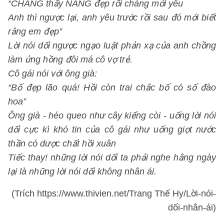
“CHÀNG thấy NÀNG đẹp rồi chàng mới yêu
Anh thì ngược lại, anh yêu trước rồi sau đó mới biết
rằng em đẹp”
Lời nói dối ngược ngạo luật phản xạ của anh chồng
làm ửng hồng đôi má cô vợ trẻ.
Cô gái nói với ông già:
“Bố đẹp lão quá! Hồi còn trai chắc bố có số đào
hoa”
Ông già - héo queo như cây kiểng còi - uống lời nói
dối cực kì khó tin của cô gái như uống giọt nước
thần có dược chất hồi xuân
Tiếc thay! những lời nói dối ta phải nghe hằng ngày
lại là những lời nói dối không nhân ái.
(Trích https://www.thivien.net/Trang Thế Hy/Lời-nói-
dối-nhân-ái)