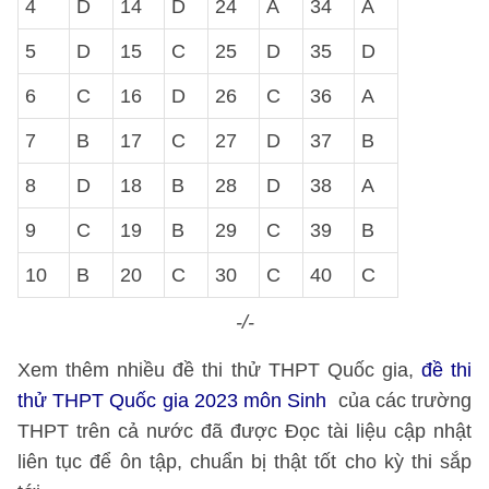
4
D
14
D
24
A
34
A
5
D
15
C
25
D
35
D
6
C
16
D
26
C
36
A
7
B
17
C
27
D
37
B
8
D
18
B
28
D
38
A
9
C
19
B
29
C
39
B
10
B
20
C
30
C
40
C
-/-
Xem thêm nhiều đề thi thử THPT Quốc gia,
đề thi
thử THPT Quốc gia 2023 môn Sinh
của các trường
THPT trên cả nước đã được Đọc tài liệu cập nhật
liên tục để ôn tập, chuẩn bị thật tốt cho kỳ thi sắp