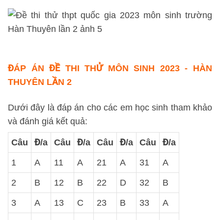
ĐÁP ÁN
ĐỀ THI THỬ MÔN SINH 2023 - HÀN
THUYÊN LẦN 2
Dưới đây là đáp án cho các em học sinh tham khảo
và đánh giá kết quả:
Câu
Đ/a
Câu
Đ/a
Câu
Đ/a
Câu
Đ/a
1
A
11
A
21
A
31
A
2
B
12
B
22
D
32
B
3
A
13
C
23
B
33
A