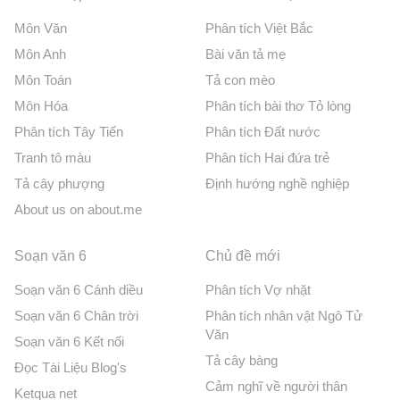
Môn Văn
Phân tích Việt Bắc
Môn Anh
Bài văn tả mẹ
Môn Toán
Tả con mèo
Môn Hóa
Phân tích bài thơ Tỏ lòng
Phân tích Tây Tiến
Phân tích Đất nước
Tranh tô màu
Phân tích Hai đứa trẻ
Tả cây phượng
Định hướng nghề nghiệp
About us on about.me
Soạn văn 6
Chủ đề mới
Soạn văn 6 Cánh diều
Phân tích Vợ nhặt
Soạn văn 6 Chân trời
Phân tích nhân vật Ngô Tử
Văn
Soạn văn 6 Kết nối
Tả cây bàng
Đọc Tài Liệu Blog's
Cảm nghĩ về người thân
Ketqua net