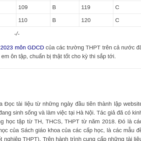
109
B
119
C
110
B
120
C
-/-
ia 2023 môn GDCD
của các trường THPT trên cả nước đ
em ôn tập, chuẩn bị thật tốt cho kỳ thi sắp tới.
 Đọc tài liệu từ những ngày đầu tiên thành lập websit
 đang sinh sống và làm việc tại Hà Nội. Tác giả đã có kin
ung học tập từ TH, THCS, THPT từ năm 2018. Đó là cá
 học của Sách giáo khoa của các cấp học, là các mẫu đ
tốt nghiệp THPT). Trên hành trình cung cấp những tài liệ