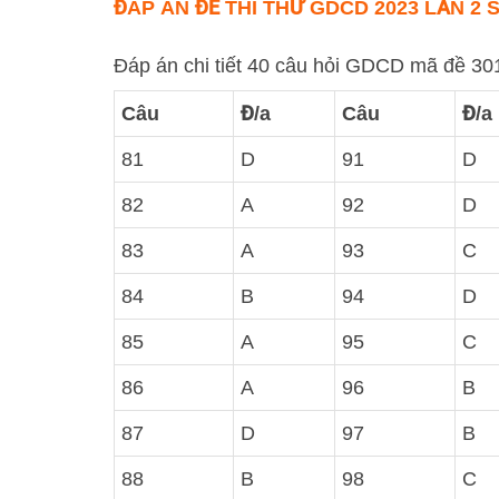
ĐÁP ÁN
ĐỀ THI THỬ GDCD 2023 LẦN 2 
Đáp án chi tiết 40 câu hỏi GDCD mã đề 30
Câu
Đ/a
Câu
Đ/a
81
D
91
D
82
A
92
D
83
A
93
C
84
B
94
D
85
A
95
C
86
A
96
B
87
D
97
B
88
B
98
C