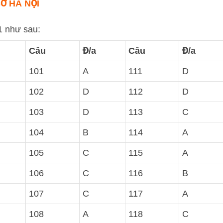
SỞ HÀ NỘI
1 như sau:
Câu
Đ/a
Câu
Đ/a
101
A
111
D
102
D
112
D
103
D
113
C
104
B
114
A
105
C
115
A
106
C
116
B
107
C
117
A
108
A
118
C