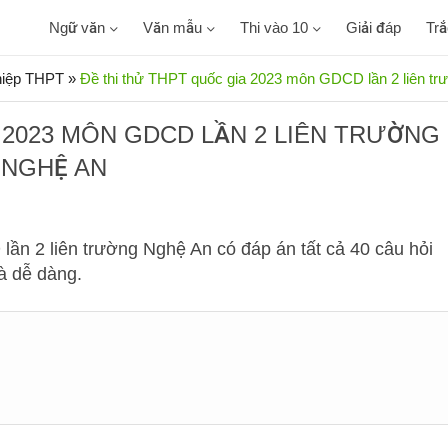
Ngữ văn
Văn mẫu
Thi vào 10
Giải đáp
Tr
ghiệp THPT
»
Đề thi thử THPT quốc gia 2023 môn GDCD lần 2 liên t
 2023 MÔN GDCD LẦN 2 LIÊN TRƯỜNG
NGHỆ AN
ần 2 liên trường Nghệ An có đáp án tất cả 40 câu hỏi
hà dễ dàng.