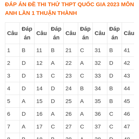
ĐÁP ÁN ĐỀ THI THỬ THPT QUỐC GIA 2023 MÔN
ANH LẦN 1 THUẬN THÀNH
Đáp
Đáp
Đáp
Đáp
Câu
Câu
Câu
Câu
Câu
án
án
án
án
1
B
11
B
21
C
31
B
41
2
D
12
A
22
A
32
D
42
3
D
13
C
23
C
33
D
43
4
D
14
D
24
B
34
B
44
5
A
15
D
25
A
35
B
45
6
D
16
A
26
A
36
C
46
7
A
17
C
27
C
37
C
47