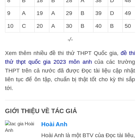
8
B
18
B
28
A
38
D
48
9
A
19
A
29
B
39
D
49
10
C
20
A
30
B
40
B
50
-/-
Xem thêm nhiều đề thi thử THPT Quốc gia,
đề thi
thử thpt quốc gia 2023 môn anh
của các trường
THPT trên cả nước đã được Đọc tài liệu cập nhật
liên tục để ôn tập, chuẩn bị thật tốt cho kỳ thi sắp
tới.
GIỚI THIỆU VỀ TÁC GIẢ
Hoài Anh
Hoài Anh là một BTV của Đọc tài liêu,