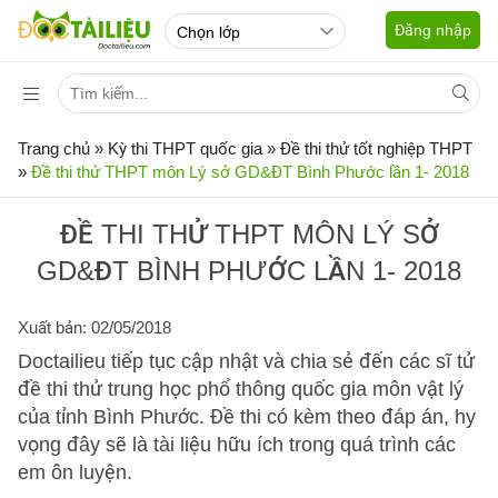
Đăng nhập
Trang chủ
»
Kỳ thi THPT quốc gia
»
Đề thi thử tốt nghiệp THPT
»
Đề thi thử THPT môn Lý sở GD&ĐT Bình Phước lần 1- 2018
ĐỀ THI THỬ THPT MÔN LÝ SỞ
GD&ĐT BÌNH PHƯỚC LẦN 1- 2018
Xuất bản: 02/05/2018
Doctailieu tiếp tục cập nhật và chia sẻ đến các sĩ tử
đề thi thử trung học phổ thông quốc gia môn vật lý
của tỉnh Bình Phước. Đề thi có kèm theo đáp án, hy
vọng đây sẽ là tài liệu hữu ích trong quá trình các
em ôn luyện.