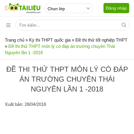
Đăng nhập
Trang chủ
»
Kỳ thi THPT quốc gia
»
Đề thi thử tốt nghiệp THPT
»
Đề thi thử THPT môn lý có đáp án trường chuyên Thái
Nguyên lần 1 -2018
ĐỀ THI THỬ THPT MÔN LÝ CÓ ĐÁP
ÁN TRƯỜNG CHUYÊN THÁI
NGUYÊN LẦN 1 -2018
Xuất bản: 28/04/2018