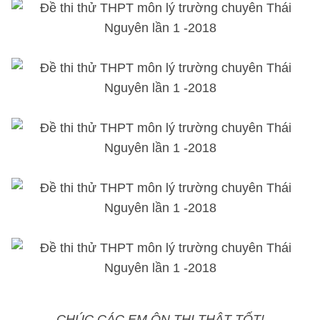
CHÚC CÁC EM ÔN THI THẬT TỐT!