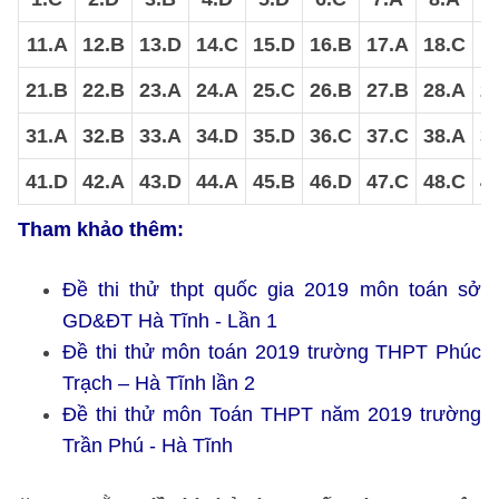
11.A
12.B
13.D
14.C
15.D
16.B
17.A
18.C
1
21.B
22.B
23.A
24.A
25.C
26.B
27.B
28.A
2
31.A
32.B
33.A
34.D
35.D
36.C
37.C
38.A
3
41.D
42.A
43.D
44.A
45.B
46.D
47.C
48.C
4
Tham khảo thêm:
Đề thi thử thpt quốc gia 2019 môn toán sở
GD&ĐT Hà Tĩnh - Lần 1
Đề thi thử môn toán 2019 trường THPT Phúc
Trạch – Hà Tĩnh lần 2
Đề thi thử môn Toán THPT năm 2019 trường
Trần Phú - Hà Tĩnh