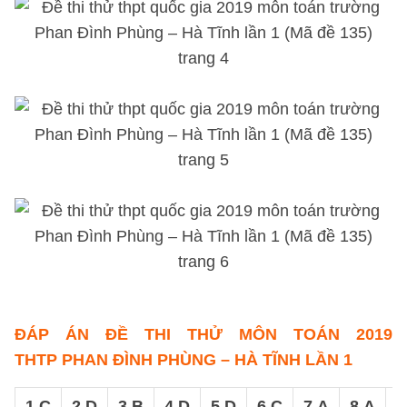
ĐÁP ÁN
ĐỀ THI THỬ MÔN TOÁN 2019
THTP PHAN ĐÌNH PHÙNG – HÀ TĨNH LẦN 1
1.C
2.D
3.B
4.D
5.D
6.C
7.A
8.A
9