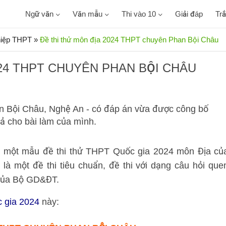
Ngữ văn
Văn mẫu
Thi vào 10
Giải đáp
Tr
ghiệp THPT
»
Đề thi thử môn địa 2024 THPT chuyên Phan Bội Châu
024 THPT CHUYÊN PHAN BỘI CHÂU
n Bội Châu, Nghệ An - có đáp án vừa được công bố
ả cho bài làm của mình.
 12 một mẫu đề thi thử THPT Quốc gia 2024 môn Địa củ
là một đề thi tiêu chuẩn, đề thi với dạng câu hỏi que
 của Bộ GD&ĐT.
c gia 2024
này: