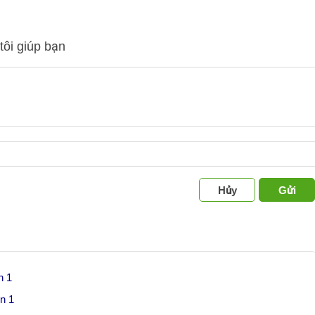
tôi giúp bạn
Hủy
Gửi
n 1
n 1