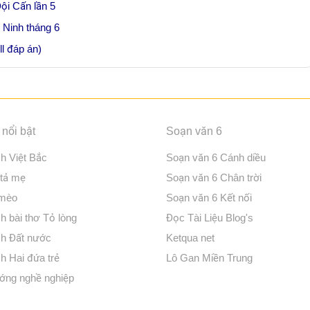
ội Cấn lần 5
c Ninh tháng 6
ll đáp án)
nổi bật
Soạn văn 6
ch Việt Bắc
Soạn văn 6 Cánh diều
 tả mẹ
Soạn văn 6 Chân trời
 mèo
Soạn văn 6 Kết nối
h bài thơ Tỏ lòng
Đọc Tài Liệu Blog's
ch Đất nước
Ketqua net
h Hai đứa trẻ
Lô Gan Miền Trung
ớng nghề nghiệp