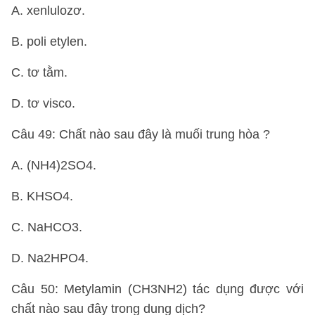
A. xenlulozơ.
B. poli etylen.
C. tơ tằm.
D. tơ visco.
Câu 49: Chất nào sau đây là muối trung hòa ?
A. (NH4)2SO4.
B. KHSO4.
C. NaHCO3.
D. Na2HPO4.
Câu 50: Metylamin (CH3NH2) tác dụng được với
chất nào sau đây trong dung dịch?