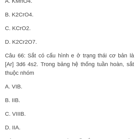
A. KMnO4.
B. K2CrO4.
C. KCrO2.
D. K2Cr2O7.
Câu 66: Sắt có cấu hình e ở trạng thái cơ bản là
[Ar] 3d6 4s2. Trong bảng hệ thống tuần hoàn, sắt
thuộc nhóm
A. VIB.
B. IIB.
C. VIIIB.
D. IIA.