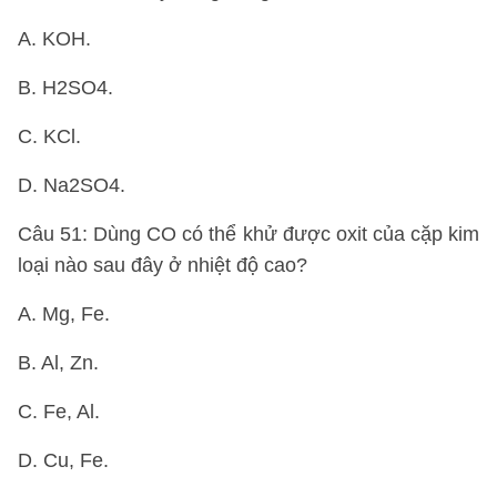
A. KOH.
B. H2SO4.
C. KCl.
D. Na2SO4.
Câu 51: Dùng CO có thể khử được oxit của cặp kim
loại nào sau đây ở nhiệt độ cao?
A. Mg, Fe.
B. Al, Zn.
C. Fe, Al.
D. Cu, Fe.