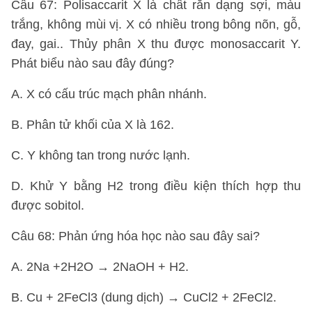
Câu 67: Polisaccarit X là chất rắn dạng sợi, màu
trắng, không mùi vị. X có nhiều trong bông nõn, gỗ,
đay, gai.. Thủy phân X thu được monosaccarit Y.
Phát biểu nào sau đây đúng?
A. X có cấu trúc mạch phân nhánh.
B. Phân tử khối của X là 162.
C. Y không tan trong nước lạnh.
D. Khử Y bằng H2 trong điều kiện thích hợp thu
được sobitol.
Câu 68: Phản ứng hóa học nào sau đây sai?
A. 2Na +2H2O → 2NaOH + H2.
B. Cu + 2FeCl3 (dung dịch) → CuCl2 + 2FeCl2.