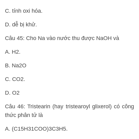
C. tính oxi hóa.
D. dễ bị khử.
Câu 45: Cho Na vào nước thu được NaOH và
A. H2.
B. Na2O
C. CO2.
D. O2
Câu 46: Tristearin (hay tristearoyl glixerol) có công
thức phân tử là
A. (C15H31COO)3C3H5.