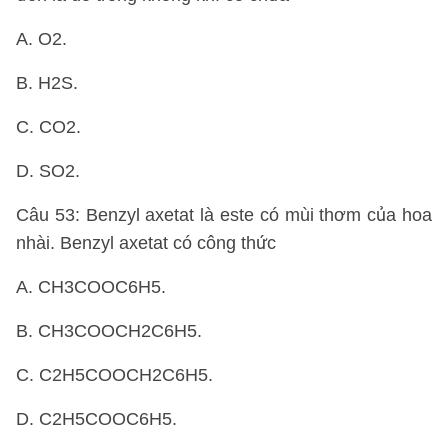
A. O2.
B. H2S.
C. CO2.
D. SO2.
Câu 53: Benzyl axetat là este có mùi thơm của hoa
nhài. Benzyl axetat có công thức
A. CH3COOC6H5.
B. CH3COOCH2C6H5.
C. C2H5COOCH2C6H5.
D. C2H5COOC6H5.