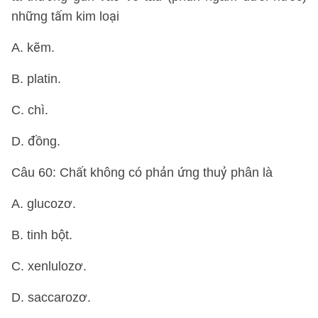
những tấm kim loại
A. kẽm.
B. platin.
C. chì.
D. đồng.
Câu 60: Chất không có phản ứng thuỷ phân là
A. glucozơ.
B. tinh bột.
C. xenlulozơ.
D. saccarozơ.