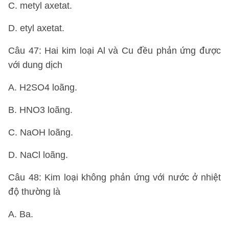
C. metyl axetat.
D. etyl axetat.
Câu 47: Hai kim loại Al và Cu đều phản ứng được
với dung dịch
A. H2SO4 loãng.
B. HNO3 loãng.
C. NaOH loãng.
D. NaCl loãng.
Câu 48: Kim loại không phản ứng với nước ở nhiệt
độ thường là
A. Ba.