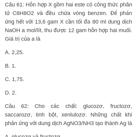
Câu 61: Hỗn hợp X gồm hai este có công thức phân
tử C8H8O2 và đều chứa vòng benzen. Để phản
ứng hết với 13,6 gam X cần tối đa 80 ml dung dịch
NaOH a mol/lít, thu được 12 gam hỗn hợp hai muối.
Giá trị của a là
A. 2,25.
B. 1.
C. 1,75.
D. 2.
Câu 62: Cho các chất: glucozơ, fructozơ,
saccarozơ, tinh bột, xenlulozơ. Những chất khi
phản ứng với dung dịch AgNO3/NH3 tạo thành Ag là
A. glucozơ và fructozơ.