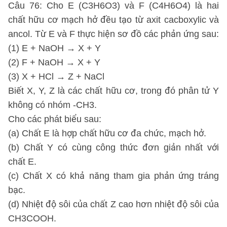
Câu 76: Cho E (C3H6O3) và F (C4H6O4) là hai
chất hữu cơ mạch hở đều tạo từ axit cacboxylic và
ancol. Từ E và F thực hiện sơ đồ các phản ứng sau:
(1) E + NaOH → X + Y
(2) F + NaOH → X + Y
(3) X + HCl → Z + NaCl
Biết X, Y, Z là các chất hữu cơ, trong đó phân tử Y
không có nhóm -CH3.
Cho các phát biểu sau:
(a) Chất E là hợp chất hữu cơ đa chức, mạch hở.
(b) Chất Y có cùng công thức đơn giản nhất với
chất E.
(c) Chất X có khả năng tham gia phản ứng tráng
bạc.
(d) Nhiệt độ sôi của chất Z cao hơn nhiệt độ sôi của
CH3COOH.