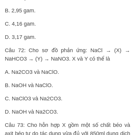
B. 2,95 gam.
C. 4,16 gam.
D. 3,17 gam.
Câu 72: Cho sơ đồ phản ứng: NaCl → (X) →
NaHCO3 → (Y) → NaNO3. X và Y có thể là
A. Na2CO3 và NaClO.
B. NaOH và NaClO.
C. NaClO3 và Na2CO3.
D. NaOH và Na2CO3.
Câu 73: Cho hỗn hợp X gồm một số chất béo và
axit béo tự do tác dụng vừa đủ với 850ml dung dịch