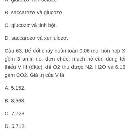
B. saccarozơ và glucozơ.
C. glucozơ và tinh bột.
D. saccarozơ và xenlulozơ.
Câu 63: Để đốt cháy hoàn toàn 0,06 mol hỗn hợp X
gồm 3 amin no, đơn chức, mạch hở cần dùng tối
thiểu V lít (đktc) khí O2 thu được N2, H2O và 6,16
gam CO2. Giá trị của V là
A. 5,152.
B. 8,568.
C. 7,728.
D. 5,712.