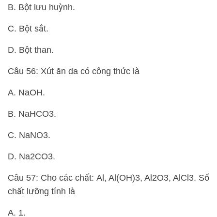
B. Bột lưu huỳnh.
C. Bột sắt.
D. Bột than.
Câu 56: Xút ăn da có công thức là
A. NaOH.
B. NaHCO3.
C. NaNO3.
D. Na2CO3.
Câu 57: Cho các chất: Al, Al(OH)3, Al2O3, AlCl3. Số
chất lưỡng tính là
A. 1.