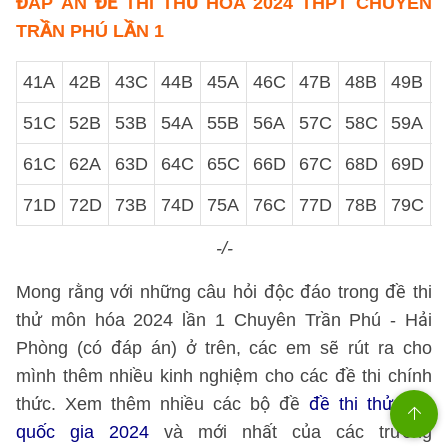
ĐÁP ÁN ĐỀ THI THỬ HÓA 2024 THPT CHUYÊN
TRẦN PHÚ LẦN 1
41A
42B
43C
44B
45A
46C
47B
48B
49B
5
51C
52B
53B
54A
55B
56A
57C
58C
59A
6
61C
62A
63D
64C
65C
66D
67C
68D
69D
7
71D
72D
73B
74D
75A
76C
77D
78B
79C
8
-/-
Mong rằng với những câu hỏi độc đáo trong đề thi
thử môn hóa 2024 lần 1 Chuyên Trần Phú - Hải
Phòng (có đáp án) ở trên, các em sẽ rút ra cho
mình thêm nhiều kinh nghiệm cho các đề thi chính
thức. Xem thêm nhiều các bộ đề
đề thi thử thpt
quốc gia 2024
và mới nhất của các trường