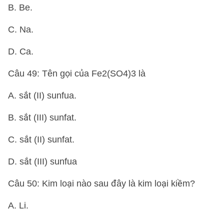
B. Be.
C. Na.
D. Ca.
Câu 49: Tên gọi của Fe2(SO4)3 là
A. sắt (II) sunfua.
B. sắt (III) sunfat.
C. sắt (II) sunfat.
D. sắt (III) sunfua
Câu 50: Kim loại nào sau đây là kim loại kiềm?
A. Li.