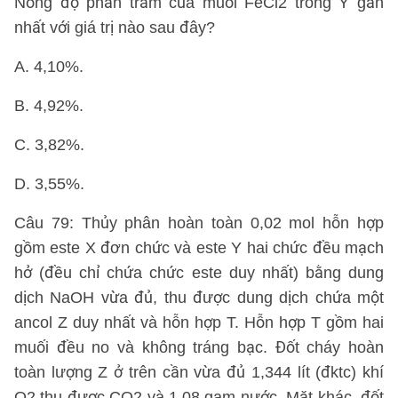
Nồng độ phần trăm của muối FeCl2 trong Y gần
nhất với giá trị nào sau đây?
A. 4,10%.
B. 4,92%.
C. 3,82%.
D. 3,55%.
Câu 79: Thủy phân hoàn toàn 0,02 mol hỗn hợp
gồm este X đơn chức và este Y hai chức đều mạch
hở (đều chỉ chứa chức este duy nhất) bằng dung
dịch NaOH vừa đủ, thu được dung dịch chứa một
ancol Z duy nhất và hỗn hợp T. Hỗn hợp T gồm hai
muối đều no và không tráng bạc. Đốt cháy hoàn
toàn lượng Z ở trên cần vừa đủ 1,344 lít (đktc) khí
O2 thu được CO2 và 1,08 gam nước. Mặt khác, đốt