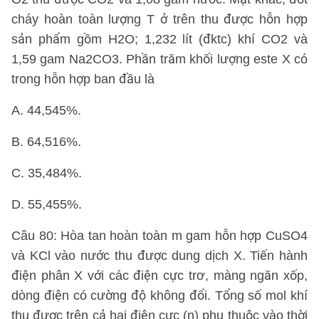
cháy hoàn toàn lượng T ở trên thu được hỗn hợp
sản phẩm gồm H2O; 1,232 lít (đktc) khí CO2 và
1,59 gam Na2CO3. Phần trăm khối lượng este X có
trong hỗn hợp ban đầu là
A. 44,545%.
B. 64,516%.
C. 35,484%.
D. 55,455%.
Câu 80: Hòa tan hoàn toàn m gam hỗn hợp CuSO4
và KCl vào nước thu được dung dịch X. Tiến hành
điện phân X với các điện cực trơ, màng ngăn xốp,
dòng điện có cường độ không đổi. Tổng số mol khí
thu được trên cả hai điện cực (n) phụ thuộc vào thời