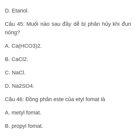
D. Etanol.
Câu 45: Muối nào sau đây dễ bị phân hủy khi đun
nóng?
A. Ca(HCO3)2.
B. CaCl2.
C. NaCl.
D. Na2SO4.
Câu 46: Đồng phân este của etyl fomat là
A. metyl fomat.
B. propyl fomat.