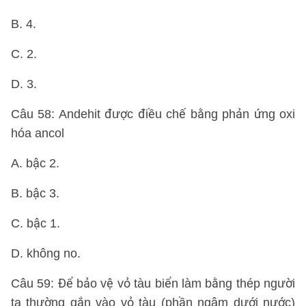
B. 4.
C. 2.
D. 3.
Câu 58: Andehit được điều chế bằng phản ứng oxi
hóa ancol
A. bậc 2.
B. bậc 3.
C. bậc 1.
D. không no.
Câu 59: Để bảo vệ vỏ tàu biển làm bằng thép người
ta thường gắn vào vỏ tàu (phần ngâm dưới nước)