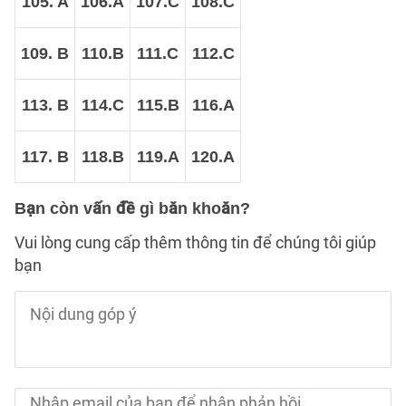
105. A
106.A
107.C
108.C
109. B
110.B
111.C
112.C
113. B
114.C
115.B
116.A
117. B
118.B
119.A
120.A
Bạn còn vấn đề gì băn khoăn?
Vui lòng cung cấp thêm thông tin để chúng tôi giúp
bạn