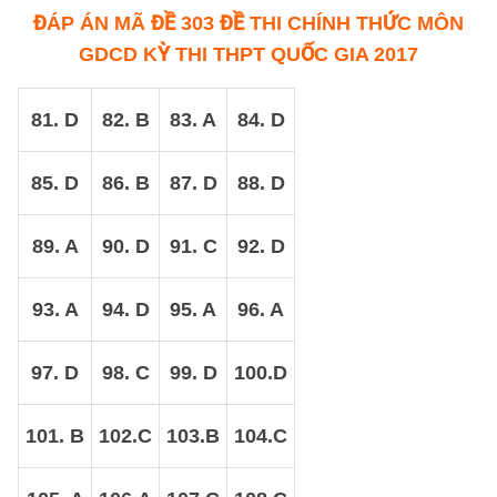
ĐÁP ÁN MÃ ĐỀ 303 ĐỀ THI CHÍNH THỨC MÔN
GDCD KỲ THI THPT QUỐC GIA 2017
81. D
82. B
83. A
84. D
85. D
86. B
87. D
88. D
89. A
90. D
91. C
92. D
93. A
94. D
95. A
96. A
97. D
98. C
99. D
100.D
101. B
102.C
103.B
104.C