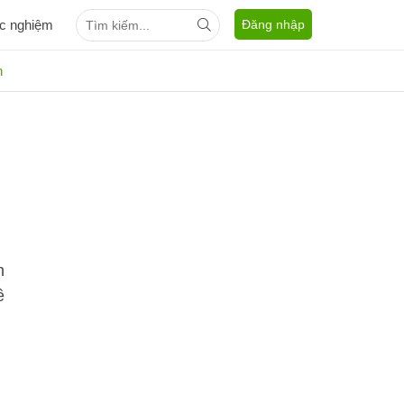
ắc nghiệm
Đăng nhập
n
h
ề