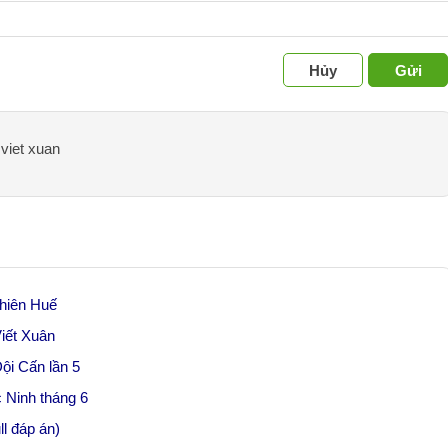
Hủy
Gửi
 viet xuan
Thiên Huế
iết Xuân
ội Cấn lần 5
c Ninh tháng 6
ll đáp án)