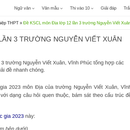
Ngữ văn
Văn mẫu
Thi vào 10
Giải đáp
Tr
ghiệp THPT
»
Đề KSCL môn Địa lớp 12 lần 3 trường Nguyễn Viết Xuâ
 LẦN 3 TRƯỜNG NGUYỄN VIẾT XUÂN
n 3 trường Nguyễn Viết Xuân, Vĩnh Phúc tổng hợp các
giải đề nhanh chóng.
gia 2023 môn Địa của trường Nguyễn Viết Xuân, Vĩn
i với dạng câu hỏi quen thuộc, bám sát theo cấu trúc đ
c gia 2023
này:
kèm bên dưới)