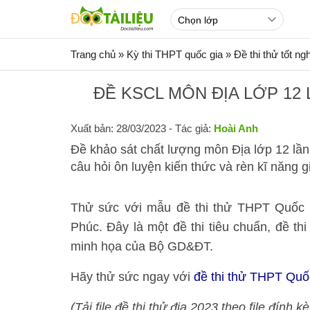
Trang chủ
»
Kỳ thi THPT quốc gia
»
Đề thi thử tốt n
ĐỀ KSCL MÔN ĐỊA LỚP 12
Xuất bản: 28/03/2023
- Tác giả:
Hoài Anh
Đề khảo sát chất lượng môn Địa lớp 12 lầ
câu hỏi ôn luyện kiến thức và rèn kĩ năng 
Thử sức với mẫu đề thi thử THPT Quốc 
Phúc. Đây là một đề thi tiêu chuẩn, đề th
minh họa của Bộ GD&ĐT.
Hãy thử sức ngay với
đề thi thử THPT Quố
(Tải file đề thi thử địa 2023 theo file đính 