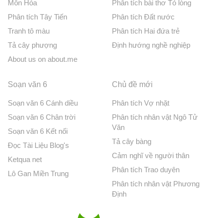
Môn Hóa
Phân tích bài thơ Tỏ lòng
Phân tích Tây Tiến
Phân tích Đất nước
Tranh tô màu
Phân tích Hai đứa trẻ
Tả cây phượng
Định hướng nghề nghiệp
About us on about.me
Soạn văn 6
Chủ đề mới
Soạn văn 6 Cánh diều
Phân tích Vợ nhặt
Soạn văn 6 Chân trời
Phân tích nhân vật Ngô Tử
Văn
Soạn văn 6 Kết nối
Tả cây bàng
Đọc Tài Liệu Blog's
Cảm nghĩ về người thân
Ketqua net
Phân tích Trao duyên
Lô Gan Miền Trung
Phân tích nhân vật Phương
Định