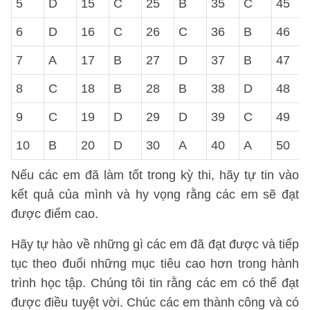
5
D
15
C
25
B
35
C
45
6
D
16
C
26
C
36
B
46
7
A
17
B
27
D
37
B
47
8
C
18
B
28
B
38
D
48
9
C
19
D
29
D
39
C
49
10
B
20
D
30
A
40
A
50
Nếu các em đã làm tốt trong kỳ thi, hãy tự tin vào
kết quả của mình và hy vọng rằng các em sẽ đạt
được điểm cao.
Hãy tự hào về những gì các em đã đạt được và tiếp
tục theo đuổi những mục tiêu cao hơn trong hành
trình học tập. Chúng tôi tin rằng các em có thể đạt
được điều tuyệt vời. Chúc các em thành công và có