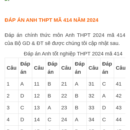
ĐÁP ÁN ANH THPT MÃ 414 NĂM 2024
Đáp án chính thức môn Anh THPT 2024 mã 414
của Bộ GD & ĐT sẽ được chúng tôi cập nhật sau.
Đáp án Anh tốt nghiệp THPT 2024 mã 414
Đáp
Đáp
Đáp
Đáp
Câu
Câu
Câu
Câu
Câu
án
án
án
án
1
A
11
B
21
A
31
C
41
2
D
12
B
22
B
32
A
42
3
C
13
A
23
B
33
D
43
4
D
14
C
24
A
34
C
44