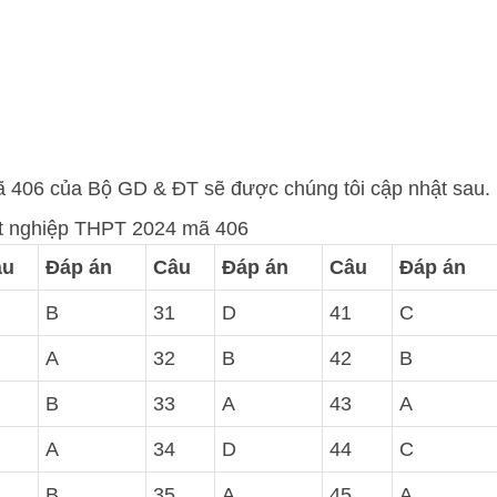
406 của Bộ GD & ĐT sẽ được chúng tôi cập nhật sau.
t nghiệp THPT 2024 mã 406
âu
Đáp án
Câu
Đáp án
Câu
Đáp án
B
31
D
41
C
A
32
B
42
B
B
33
A
43
A
A
34
D
44
C
B
35
A
45
A