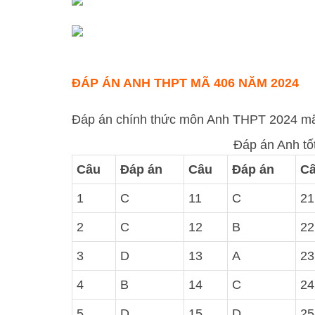
ĐÁP ÁN ANH THPT MÃ 406 NĂM 2024
Đáp án chính thức môn Anh THPT 2024 mã 
Đáp án Anh tố
Câu
Đáp án
Câu
Đáp án
C
1
C
11
C
21
2
C
12
B
22
3
D
13
A
23
4
B
14
C
24
5
D
15
D
25