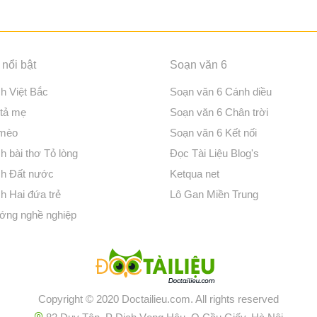
nổi bật
Soạn văn 6
ch Việt Bắc
Soạn văn 6 Cánh diều
 tả mẹ
Soạn văn 6 Chân trời
 mèo
Soạn văn 6 Kết nối
h bài thơ Tỏ lòng
Đọc Tài Liệu Blog's
ch Đất nước
Ketqua net
h Hai đứa trẻ
Lô Gan Miền Trung
ớng nghề nghiệp
Copyright © 2020 Doctailieu.com. All rights reserved