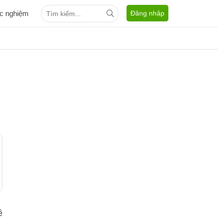
ắc nghiệm
Đăng nhập
ề