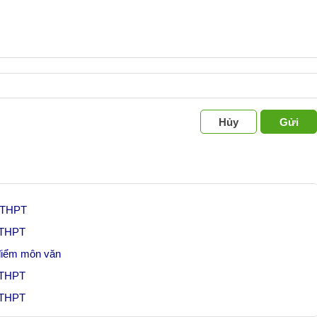
Hủy
Gửi
p THPT
p THPT
 điểm môn văn
p THPT
p THPT