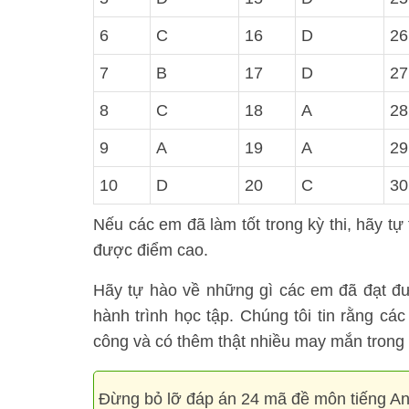
6
C
16
D
26
7
B
17
D
27
8
C
18
A
28
9
A
19
A
29
10
D
20
C
30
Nếu các em đã làm tốt trong kỳ thi, hãy tự
được điểm cao.
Hãy tự hào về những gì các em đã đạt đư
hành trình học tập. Chúng tôi tin rằng cá
công và có thêm thật nhiều may mắn trong 
Đừng bỏ lỡ đáp án 24 mã đề môn tiếng Anh