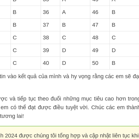
B
36
A
46
B
B
37
B
47
B
C
38
C
48
C
C
39
D
49
D
C
40
D
50
B
 tin vào kết quả của mình và hy vọng rằng các em sẽ đạ
ợc và tiếp tục theo đuổi những mục tiêu cao hơn tron
c em có thể đạt được điều tuyệt vời. Chúc các em thàn
tương lai!
 2024 được chúng tôi tổng hợp và cập nhật liên tục khi