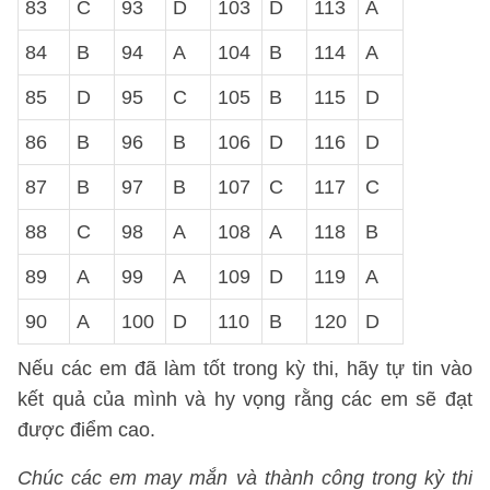
83
C
93
D
103
D
113
A
84
B
94
A
104
B
114
A
85
D
95
C
105
B
115
D
86
B
96
B
106
D
116
D
87
B
97
B
107
C
117
C
88
C
98
A
108
A
118
B
89
A
99
A
109
D
119
A
90
A
100
D
110
B
120
D
Nếu các em đã làm tốt trong kỳ thi, hãy tự tin vào
kết quả của mình và hy vọng rằng các em sẽ đạt
được điểm cao.
Chúc các em may mắn và thành công trong kỳ thi