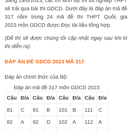
Sáng 29/6/2023, các thí sinh dự thi tốt nghiệp THPT
sẽ trải qua bài thi GDCD. Dưới đây là đáp án mã đề
317 nằm trong 24 mã đề thi THPT Quốc gia
2023 môn GDCD được Đọc tài liệu tổng hợp.
(Đề thi sẽ được chúng tôi cập nhật ngay sau khi kì
thi diễn ra).
ĐÁP ÁN ĐỀ GDCD 2023 MÃ 317
Đáp án chính thức của Bộ:
Đáp án mã đề 317 môn GDCD 2023
Câu
Đ/a
Câu
Đ/a
Câu
Đ/a
Câu
Đ/a
81
C
91
B
101
B
111
C
82
A
92
D
102
A
112
A