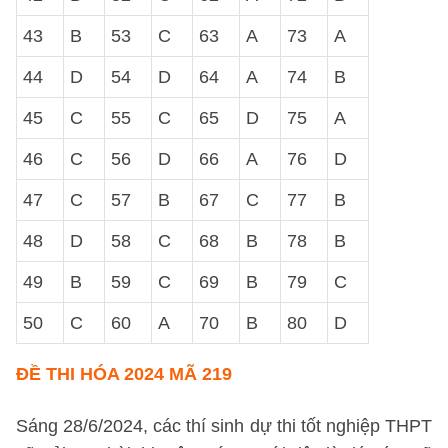
43
B
53
C
63
A
73
A
44
D
54
D
64
A
74
B
45
C
55
C
65
D
75
A
46
C
56
D
66
A
76
D
47
C
57
B
67
C
77
B
48
D
58
C
68
B
78
B
49
B
59
C
69
B
79
C
50
C
60
A
70
B
80
D
ĐỀ THI HÓA 2024 MÃ 219
Sáng 28/6/2024, các thí sinh dự thi tốt nghiệp THPT