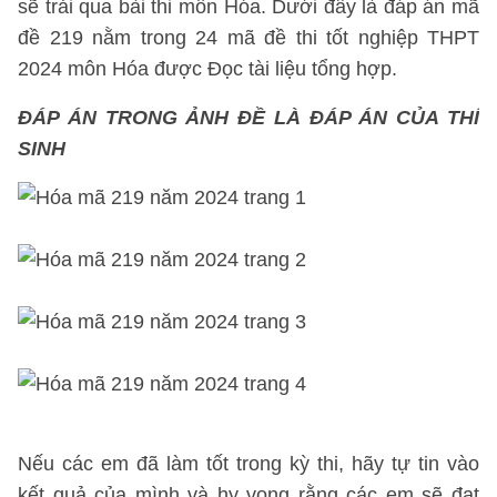
sẽ trải qua bài thi môn Hóa. Dưới đây là đáp án mã
đề 219 nằm trong 24 mã đề thi tốt nghiệp THPT
2024 môn Hóa được Đọc tài liệu tổng hợp.
ĐÁP ÁN TRONG ẢNH ĐỀ LÀ ĐÁP ÁN CỦA THÍ
SINH
Nếu các em đã làm tốt trong kỳ thi, hãy tự tin vào
kết quả của mình và hy vọng rằng các em sẽ đạt