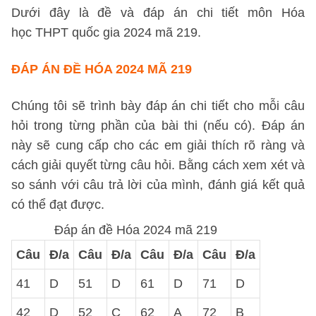
Dưới đây là đề và đáp án chi tiết môn Hóa
học THPT quốc gia 2024 mã 219.
ĐÁP ÁN ĐỀ HÓA 2024 MÃ 219
Chúng tôi sẽ trình bày đáp án chi tiết cho mỗi câu
hỏi trong từng phần của bài thi (nếu có). Đáp án
này sẽ cung cấp cho các em giải thích rõ ràng và
cách giải quyết từng câu hỏi. Bằng cách xem xét và
so sánh với câu trả lời của mình, đánh giá kết quả
có thể đạt được.
Đáp án đề Hóa 2024 mã 219
Câu
Đ/a
Câu
Đ/a
Câu
Đ/a
Câu
Đ/a
41
D
51
D
61
D
71
D
42
D
52
C
62
A
72
B