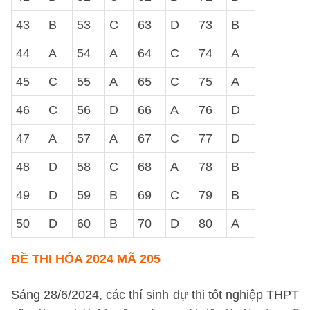
43
B
53
C
63
D
73
B
44
A
54
A
64
C
74
A
45
C
55
A
65
C
75
A
46
C
56
D
66
A
76
D
47
A
57
A
67
C
77
D
48
D
58
C
68
A
78
B
49
D
59
B
69
C
79
B
50
D
60
B
70
D
80
A
ĐỀ THI HÓA 2024 MÃ 205
Sáng 28/6/2024, các thí sinh dự thi tốt nghiệp THPT