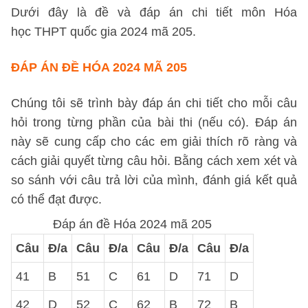
Dưới đây là đề và đáp án chi tiết môn Hóa
học THPT quốc gia 2024 mã 205.
ĐÁP ÁN ĐỀ HÓA 2024 MÃ 205
Chúng tôi sẽ trình bày đáp án chi tiết cho mỗi câu
hỏi trong từng phần của bài thi (nếu có). Đáp án
này sẽ cung cấp cho các em giải thích rõ ràng và
cách giải quyết từng câu hỏi. Bằng cách xem xét và
so sánh với câu trả lời của mình, đánh giá kết quả
có thể đạt được.
Đáp án đề Hóa 2024 mã 205
Câu
Đ/a
Câu
Đ/a
Câu
Đ/a
Câu
Đ/a
41
B
51
C
61
D
71
D
42
D
52
C
62
B
72
B