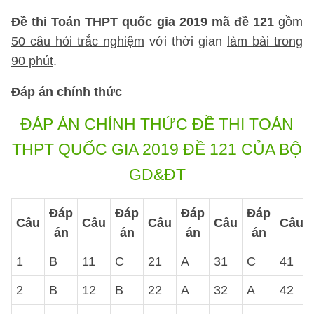
Đề thi Toán THPT quốc gia 2019 mã đề 121
gồm
50 câu hỏi trắc nghiệm
với thời gian
làm bài trong
90 phút
.
Đáp án chính thức
ĐÁP ÁN CHÍNH THỨC ĐỀ THI TOÁN
THPT QUỐC GIA 2019 ĐỀ 121 CỦA BỘ
GD&ĐT
Đáp
Đáp
Đáp
Đáp
Câu
Câu
Câu
Câu
Câu
án
án
án
án
1
B
11
C
21
A
31
C
41
2
B
12
B
22
A
32
A
42