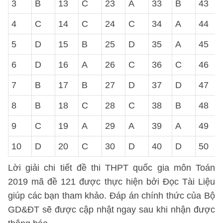
3
B
13
C
23
A
33
B
43
4
C
14
C
24
C
34
A
44
5
D
15
B
25
D
35
A
45
6
D
16
A
26
C
36
C
46
7
B
17
B
27
D
37
D
47
8
B
18
C
28
C
38
B
48
9
C
19
A
29
A
39
A
49
10
D
20
C
30
D
40
D
50
Lời giải chi tiết đề thi THPT quốc gia môn Toán
2019 mã đề 121 được thực hiện bởi Đọc Tài Liệu
giúp các bạn tham khảo. Đáp án chính thức của Bộ
GD&ĐT sẽ được cập nhật ngay sau khi nhận được