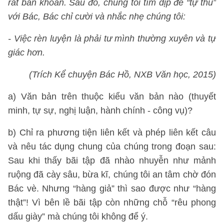
rất băn khoăn. Sau đó, chúng tôi tìm dịp để “tự thú”
với Bác, Bác chỉ cười và nhắc nhẹ chúng tôi:
- Việc rèn luyện là phải tư mình thường xuyên và tự
giác hơn.
(Trích Kể chuyện Bác Hồ, NXB Văn học, 2015)
a) Văn bản trên thuộc kiểu văn bản nào (thuyết
minh, tự sự, nghị luận, hành chính - công vụ)?
b) Chỉ ra phương tiện liên kết và phép liên kết câu
và nêu tác dụng chung của chúng trong đoạn sau:
Sau khi thấy bãi tập đã nhào nhuyễn như mảnh
ruộng đã cày sâu, bừa kĩ, chúng tôi an tâm chờ đón
Bác vè. Nhưng “hàng giả” thì sao được như “hàng
thật”! Vì bên lề bãi tập còn những chỗ “rêu phong
dấu giày” mà chúng tôi không để ý.