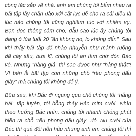
công tác sắp về nhà, anh em chúng tôi bấm nhau ra
bãi tập lây chân đào xới cật lực để cho ra cái điều là
lúc nào chúng tôi cũng nghiêm túc với nhiệm vụ.
Bạn đọc thông cảm cho, dẫu sao lúc ấy chúng tôi
đang ở lứa tuổi 20 "ăn không no, lo không đến". Sau
khi thấy bãi tập đã nhào nhuyễn như mảnh ruộng
đã cày sâu, bừa kĩ, chúng tôi an tâm chờ đón Bác
vè. Nhưng “hàng giả” thì sao được như “hàng thật”!
Vì bên lề bãi tập còn những chỗ “rêu phong dấu
giày” mà chúng tôi không để ý.
Bữa sau, khi Bác đi ngang qua chỗ chúng tôi “hăng
hái” tập luyện, tôi bỗng thấy Bác mỉm cười. Nhìn
theo hướng Bác nhìn, chúng tôi nhanh chóng phát
hiện ra chỗ “rêu phong dấu giày” đó. Nụ cười của
Bác thì quá đỗi hồn hậu nhưng anh em chúng tôi thì