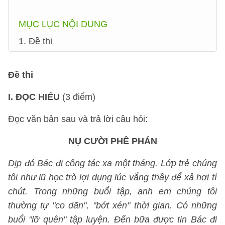
MỤC LỤC NỘI DUNG
1. Đề thi
Đề thi
I. ĐỌC HIỂU
(3 điểm)
Đọc văn bản sau và trả lời câu hỏi:
NỤ CƯỜI PHÊ PHÁN
Dịp đó Bác đi công tác xa một tháng. Lớp trẻ chúng
tôi như lũ học trò lợi dụng lúc vắng thầy để xả hơi tí
chút. Trong những buổi tập, anh em chúng tôi
thường tự "co dãn", "bớt xén" thời gian. Có những
buổi "lỡ quên" tập luyện. Đến bữa được tin Bác đi