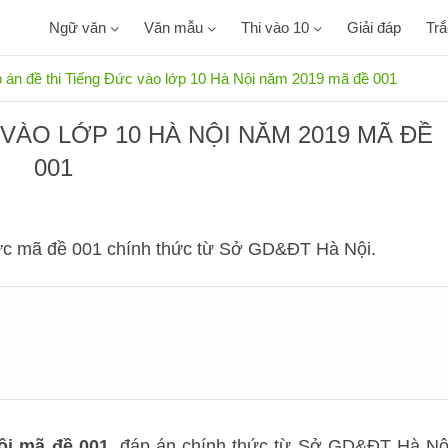
Ngữ văn
Văn mẫu
Thi vào 10
Giải đáp
Tr
 án đề thi Tiếng Đức vào lớp 10 Hà Nội năm 2019 mã đề 001
VÀO LỚP 10 HÀ NỘI NĂM 2019 MÃ ĐỀ
001
Đức mã đề 001 chính thức từ Sở GD&ĐT Hà Nội.
ội mã đề 001
, đáp án chính thức từ Sở GD&ĐT Hà Nộ