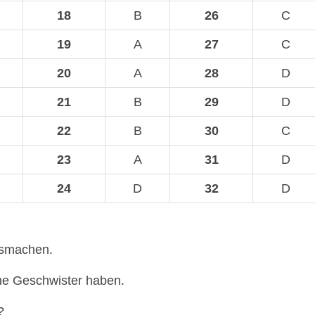
18
B
26
C
19
A
27
C
20
A
28
D
21
B
29
D
22
B
30
C
23
A
31
D
24
D
32
D
usmachen.
ine Geschwister haben.
?