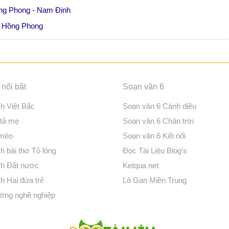
ồng Phong - Nam Định
Lê Hồng Phong
nổi bật
Soạn văn 6
ch Việt Bắc
Soạn văn 6 Cánh diều
 tả mẹ
Soạn văn 6 Chân trời
 mèo
Soạn văn 6 Kết nối
h bài thơ Tỏ lòng
Đọc Tài Liệu Blog's
ch Đất nước
Ketqua net
h Hai đứa trẻ
Lô Gan Miền Trung
ớng nghề nghiệp