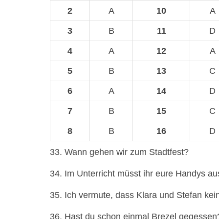
2
A
10
A
3
B
11
D
4
A
12
A
5
B
13
C
6
A
14
D
7
B
15
C
8
B
16
D
33. Wann gehen wir zum Stadtfest?
34. Im Unterricht müsst ihr eure Handys a
35. Ich vermute, dass Klara und Stefan ke
36. Hast du schon einmal Brezel gegessen