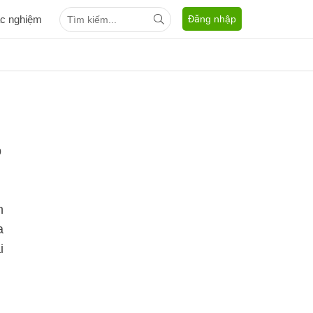
ắc nghiệm
Đăng nhập
p
n
a
i