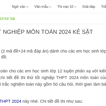
Ngữ văn
Văn mẫu
Thi vào 10
Giải đáp
Tr
024 Kẻ Sặt
T NGHIỆP MÔN TOÁN 2024 KẺ SẶT
ặt (2 mã đề+24 mã đáp án) dành cho các em học sinh lớ
 đề.
 toán cho các em học sinh lớp 12 luyện phản xạ với kiế
chi tiết đề thi thử tốt nghiệp THPT 2024 môn toán củ
 trắc nghiệm toán này gồm 50 câu hỏi, thời gian làm bà
p THPT 2024
này nhé. Chi tiết đề thi như sau: