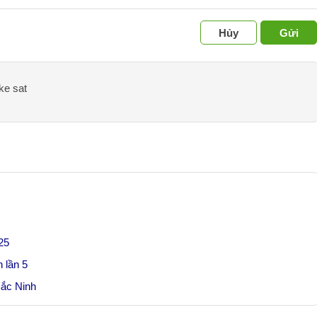
Hủy
Gửi
ke sat
25
 lần 5
Bắc Ninh