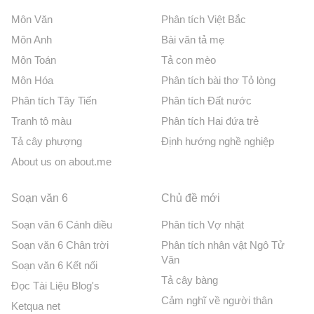
Môn Văn
Phân tích Việt Bắc
Môn Anh
Bài văn tả mẹ
Môn Toán
Tả con mèo
Môn Hóa
Phân tích bài thơ Tỏ lòng
Phân tích Tây Tiến
Phân tích Đất nước
Tranh tô màu
Phân tích Hai đứa trẻ
Tả cây phượng
Định hướng nghề nghiệp
About us on about.me
Soạn văn 6
Chủ đề mới
Soạn văn 6 Cánh diều
Phân tích Vợ nhặt
Soạn văn 6 Chân trời
Phân tích nhân vật Ngô Tử
Văn
Soạn văn 6 Kết nối
Tả cây bàng
Đọc Tài Liệu Blog's
Cảm nghĩ về người thân
Ketqua net