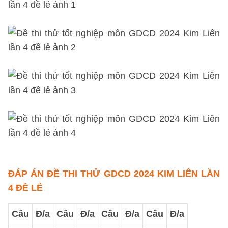
ĐÁP ÁN ĐỀ THI THỬ GDCD 2024 KIM LIÊN LẦN
4 ĐỀ LẺ
Câu
Đ/a
Câu
Đ/a
Câu
Đ/a
Câu
Đ/a