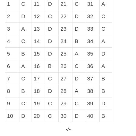
1
C
11
D
21
C
31
A
2
D
12
C
22
D
32
C
3
A
13
D
23
D
33
C
4
C
14
D
24
B
34
A
5
B
15
D
25
A
35
D
6
A
16
B
26
C
36
A
7
C
17
C
27
D
37
B
8
B
18
D
28
A
38
B
9
C
19
C
29
C
39
D
10
D
20
C
30
D
40
B
-/-