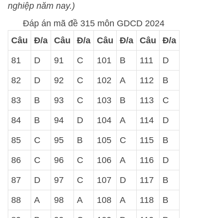
nghiệp năm nay.)
Đáp án mã đề 315 môn GDCD 2024
Câu
Đ/a
Câu
Đ/a
Câu
Đ/a
Câu
Đ/a
81
D
91
C
101
B
111
D
82
D
92
C
102
A
112
B
83
B
93
C
103
B
113
C
84
B
94
D
104
A
114
D
85
C
95
B
105
C
115
B
86
C
96
C
106
A
116
D
87
D
97
C
107
D
117
B
88
A
98
A
108
A
118
B