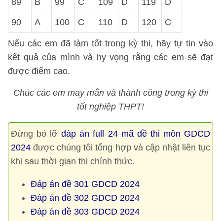
89
B
99
C
109
D
119
D
90
A
100
C
110
D
120
C
Nếu các em đã làm tốt trong kỳ thi, hãy tự tin vào
kết quả của mình và hy vọng rằng các em sẽ đạt
được điểm cao.
Chúc các em may mắn và thành công trong kỳ thi
tốt nghiệp THPT!
Đừng bỏ lỡ
đáp án full 24 mã đề thi môn GDCD
2024
được chúng tôi tổng hợp và cập nhật liên tục
khi sau thời gian thi chính thức.
Đáp án đề 301 GDCD 2024
Đáp án đề 302 GDCD 2024
Đáp án đề 303 GDCD 2024