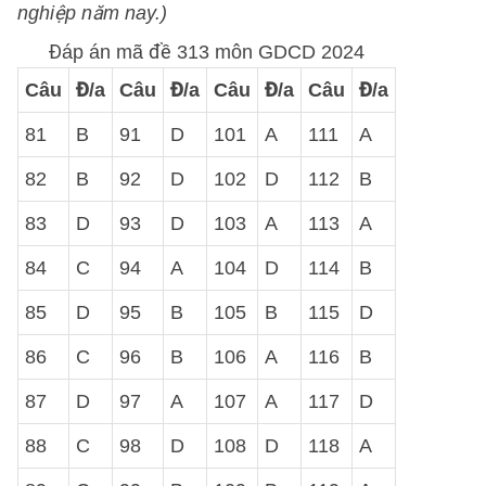
nghiệp năm nay.)
Đáp án mã đề 313 môn GDCD 2024
Câu
Đ/a
Câu
Đ/a
Câu
Đ/a
Câu
Đ/a
81
B
91
D
101
A
111
A
82
B
92
D
102
D
112
B
83
D
93
D
103
A
113
A
84
C
94
A
104
D
114
B
85
D
95
B
105
B
115
D
86
C
96
B
106
A
116
B
87
D
97
A
107
A
117
D
88
C
98
D
108
D
118
A