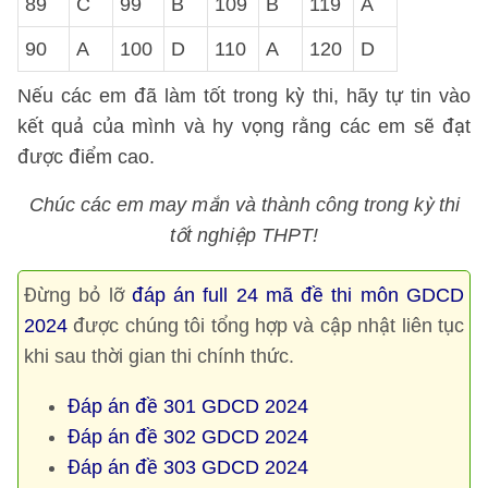
89
C
99
B
109
B
119
A
90
A
100
D
110
A
120
D
Nếu các em đã làm tốt trong kỳ thi, hãy tự tin vào
kết quả của mình và hy vọng rằng các em sẽ đạt
được điểm cao.
Chúc các em may mắn và thành công trong kỳ thi
tốt nghiệp THPT!
Đừng bỏ lỡ
đáp án full 24 mã đề thi môn GDCD
2024
được chúng tôi tổng hợp và cập nhật liên tục
khi sau thời gian thi chính thức.
Đáp án đề 301 GDCD 2024
Đáp án đề 302 GDCD 2024
Đáp án đề 303 GDCD 2024