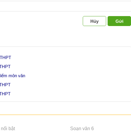
Hủy
Gửi
p THPT
p THPT
 điểm môn văn
p THPT
p THPT
nổi bật
Soạn văn 6