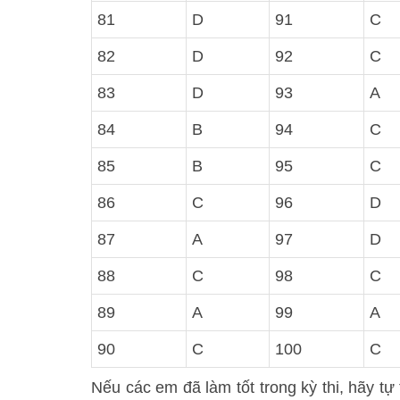
81
D
91
C
82
D
92
C
83
D
93
A
84
B
94
C
85
B
95
C
86
C
96
D
87
A
97
D
88
C
98
C
89
A
99
A
90
C
100
C
Nếu các em đã làm tốt trong kỳ thi, hãy tự