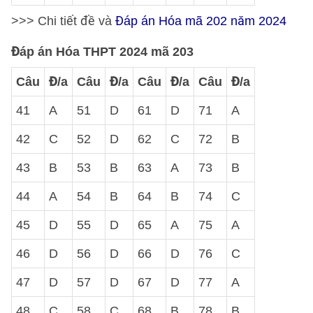
>>> Chi tiết đề và
Đáp án Hóa mã 202 năm 2024
Đáp án Hóa THPT 2024 mã 203
Câu
Đ/a
Câu
Đ/a
Câu
Đ/a
Câu
Đ/a
41
A
51
D
61
D
71
A
42
C
52
D
62
C
72
B
43
B
53
B
63
A
73
B
44
A
54
B
64
B
74
C
45
D
55
D
65
A
75
A
46
D
56
D
66
D
76
C
47
D
57
D
67
D
77
A
48
C
58
C
68
B
78
B