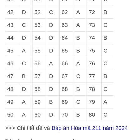
42
D
52
C
62
A
72
B
43
C
53
D
63
A
73
C
44
D
54
D
64
B
74
B
45
A
55
D
65
B
75
C
46
C
56
A
66
A
76
C
47
B
57
D
67
C
77
B
48
D
58
D
68
B
78
C
49
A
59
B
69
C
79
A
50
A
60
D
70
B
80
C
>>> Chi tiết đề và
Đáp án Hóa mã 211 năm 2024