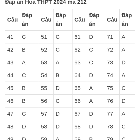
Đáp án Hóa THPT 2024 mã 212
Đáp
Đáp
Đáp
Đáp
Câu
Câu
Câu
Câu
án
án
án
án
41
C
51
C
61
D
71
A
42
B
52
C
62
C
72
A
43
A
53
A
63
C
73
D
44
C
54
B
64
D
74
A
45
B
55
D
65
A
75
C
46
B
56
C
66
A
76
D
47
C
57
D
67
D
77
A
48
D
58
D
68
D
78
C
49
D
59
A
69
B
79
C