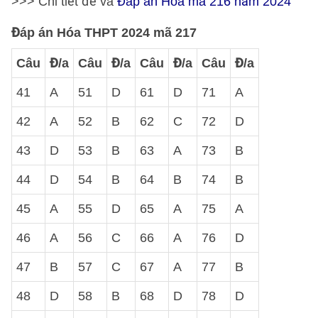
>>> Chi tiết đề và
Đáp án Hóa mã 216 năm 2024
Đáp án Hóa THPT 2024 mã 217
Câu
Đ/a
Câu
Đ/a
Câu
Đ/a
Câu
Đ/a
41
A
51
D
61
D
71
A
42
A
52
B
62
C
72
D
43
D
53
B
63
A
73
B
44
D
54
B
64
B
74
B
45
A
55
D
65
A
75
A
46
A
56
C
66
A
76
D
47
B
57
C
67
A
77
B
48
D
58
B
68
D
78
D