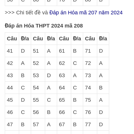
>>> Chi tiết đề và
Đáp án Hóa mã 207 năm 2024
Đáp án Hóa THPT 2024 mã 208
Câu
Đ/a
Câu
Đ/a
Câu
Đ/a
Câu
Đ/a
41
D
51
A
61
B
71
D
42
A
52
A
62
C
72
A
43
B
53
D
63
A
73
A
44
C
54
A
64
C
74
B
45
D
55
C
65
B
75
A
46
C
56
B
66
C
76
D
47
B
57
A
67
B
77
D