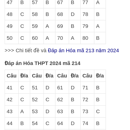
47
B
57
B
67
B
77
A
48
C
58
B
68
D
78
B
49
C
59
A
69
B
79
A
50
C
60
A
70
A
80
B
>>> Chi tiết đề và
Đáp án Hóa mã 213 năm 2024
Đáp án Hóa THPT 2024 mã 214
Câu
Đ/a
Câu
Đ/a
Câu
Đ/a
Câu
Đ/a
41
C
51
D
61
D
71
B
42
C
52
C
62
B
72
B
43
A
53
D
63
B
73
C
44
B
54
C
64
D
74
B