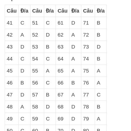
Câu
Đ/a
Câu
Đ/a
Câu
Đ/a
Câu
Đ/a
41
C
51
C
61
D
71
B
42
A
52
D
62
A
72
B
43
D
53
B
63
D
73
D
44
C
54
C
64
A
74
B
45
D
55
A
65
A
75
A
46
B
56
C
66
B
76
A
47
D
57
B
67
A
77
C
48
A
58
D
68
D
78
B
49
C
59
C
69
D
79
A
50
C
60
B
70
D
80
B