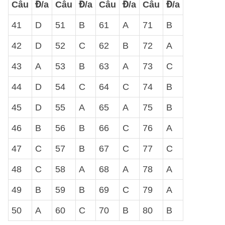
Câu
Đ/a
Câu
Đ/a
Câu
Đ/a
Câu
Đ/a
41
D
51
B
61
A
71
B
42
D
52
C
62
B
72
A
43
A
53
B
63
A
73
C
44
D
54
C
64
C
74
B
45
D
55
A
65
A
75
B
46
B
56
B
66
C
76
A
47
C
57
B
67
C
77
C
48
C
58
A
68
A
78
A
49
B
59
B
69
C
79
A
50
A
60
C
70
B
80
B