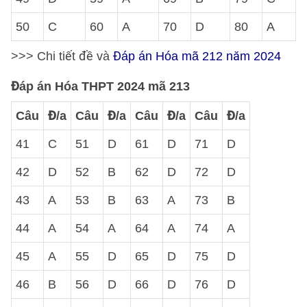
50
C
60
A
70
D
80
A
>>> Chi tiết đề và
Đáp án Hóa mã 212 năm 2024
Đáp án Hóa THPT 2024 mã 213
Câu
Đ/a
Câu
Đ/a
Câu
Đ/a
Câu
Đ/a
41
C
51
D
61
D
71
D
42
D
52
B
62
D
72
D
43
A
53
B
63
A
73
B
44
A
54
A
64
A
74
A
45
A
55
D
65
D
75
D
46
B
56
D
66
D
76
D