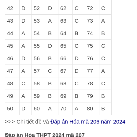
42
D
52
D
62
C
72
C
43
D
53
A
63
C
73
A
44
A
54
B
64
B
74
B
45
A
55
D
65
C
75
C
46
D
56
B
66
D
76
C
47
A
57
C
67
D
77
A
48
C
58
B
68
C
78
C
49
A
59
B
69
B
79
B
50
D
60
A
70
A
80
B
>>> Chi tiết đề và
Đáp án Hóa mã 206 năm 2024
Đáp án Hóa THPT 2024 mã 207