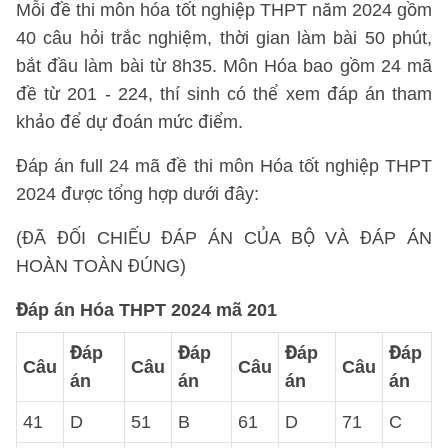
Mỗi đề thi môn hóa tốt nghiệp THPT năm 2024 gồm
40 câu hỏi trắc nghiệm, thời gian làm bài 50 phút,
bắt đầu làm bài từ 8h35. Môn Hóa bao gồm 24 mã
đề từ 201 - 224, thí sinh có thể xem đáp án tham
khảo để dự đoán mức điểm.
Đáp án full 24 mã đề thi môn Hóa tốt nghiệp THPT
2024 được tổng hợp dưới đây:
(ĐÃ ĐỐI CHIẾU ĐÁP ÁN CỦA BỘ VÀ ĐÁP ÁN
HOÀN TOÀN ĐÚNG)
Đáp án Hóa THPT 2024 mã 201
Đáp
Đáp
Đáp
Đáp
Câu
Câu
Câu
Câu
án
án
án
án
41
D
51
B
61
D
71
C