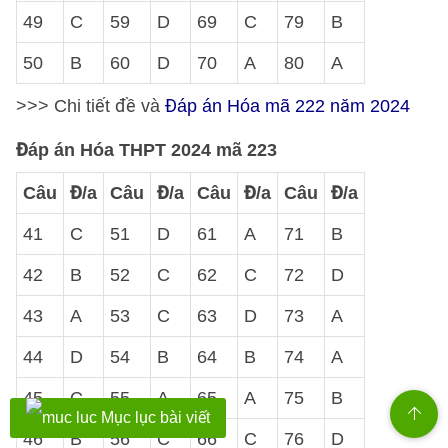
49
C
59
D
69
C
79
B
50
B
60
D
70
A
80
A
>>> Chi tiết đề và
Đáp án Hóa mã 222 năm 2024
Đáp án Hóa THPT 2024 mã 223
Câu
Đ/a
Câu
Đ/a
Câu
Đ/a
Câu
Đ/a
41
C
51
D
61
A
71
B
42
B
52
C
62
C
72
D
43
A
53
C
63
D
73
A
44
D
54
B
64
B
74
A
45
C
55
A
65
A
75
B
Mục lục bài viết
46
B
56
C
66
C
76
D