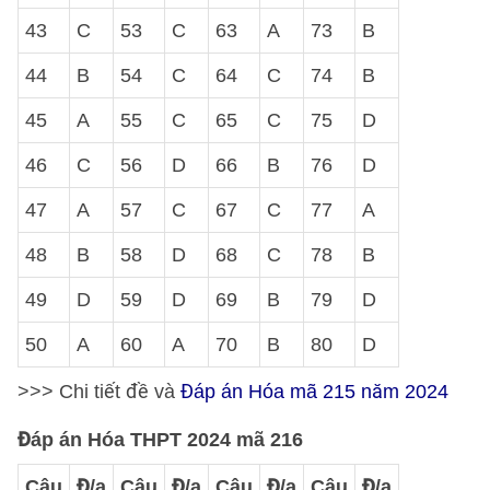
43
C
53
C
63
A
73
B
44
B
54
C
64
C
74
B
45
A
55
C
65
C
75
D
46
C
56
D
66
B
76
D
47
A
57
C
67
C
77
A
48
B
58
D
68
C
78
B
49
D
59
D
69
B
79
D
50
A
60
A
70
B
80
D
>>> Chi tiết đề và
Đáp án Hóa mã 215 năm 2024
Đáp án Hóa THPT 2024 mã 216
Câu
Đ/a
Câu
Đ/a
Câu
Đ/a
Câu
Đ/a