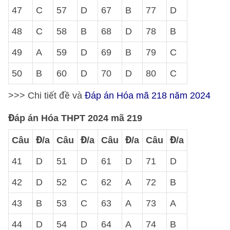
47
C
57
D
67
B
77
D
48
C
58
B
68
D
78
B
49
A
59
D
69
B
79
C
50
B
60
D
70
D
80
C
>>> Chi tiết đề và
Đáp án Hóa mã 218 năm 2024
Đáp án Hóa THPT 2024 mã 219
Câu
Đ/a
Câu
Đ/a
Câu
Đ/a
Câu
Đ/a
41
D
51
D
61
D
71
D
42
D
52
C
62
A
72
B
43
B
53
C
63
A
73
A
44
D
54
D
64
A
74
B