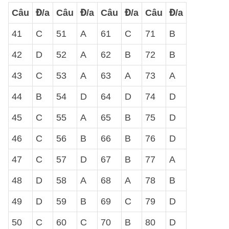
Câu
Đ/a
Câu
Đ/a
Câu
Đ/a
Câu
Đ/a
41
C
51
A
61
C
71
B
42
D
52
A
62
B
72
B
43
C
53
A
63
A
73
A
44
B
54
D
64
D
74
D
45
C
55
A
65
B
75
D
46
C
56
B
66
B
76
D
47
C
57
D
67
B
77
A
48
D
58
A
68
A
78
B
49
D
59
B
69
C
79
D
50
C
60
C
70
B
80
D