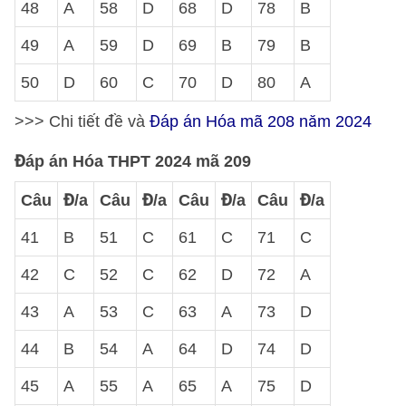
48
A
58
D
68
D
78
B
49
A
59
D
69
B
79
B
50
D
60
C
70
D
80
A
>>> Chi tiết đề và
Đáp án Hóa mã 208 năm 2024
Đáp án Hóa THPT 2024 mã 209
Câu
Đ/a
Câu
Đ/a
Câu
Đ/a
Câu
Đ/a
41
B
51
C
61
C
71
C
42
C
52
C
62
D
72
A
43
A
53
C
63
A
73
D
44
B
54
A
64
D
74
D
45
A
55
A
65
A
75
D