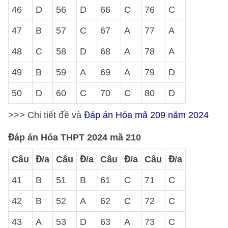
46
D
56
D
66
C
76
C
47
B
57
C
67
A
77
A
48
C
58
D
68
A
78
A
49
B
59
A
69
A
79
D
50
D
60
C
70
C
80
D
>>> Chi tiết đề và
Đáp án Hóa mã 209 năm 2024
Đáp án Hóa THPT 2024 mã 210
Câu
Đ/a
Câu
Đ/a
Câu
Đ/a
Câu
Đ/a
41
B
51
B
61
C
71
C
42
B
52
A
62
C
72
C
43
A
53
D
63
A
73
C