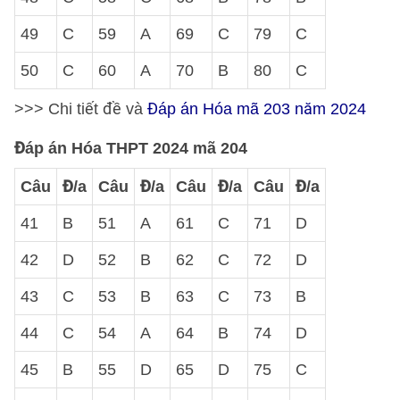
49
C
59
A
69
C
79
C
50
C
60
A
70
B
80
C
>>> Chi tiết đề và
Đáp án Hóa mã 203 năm 2024
Đáp án Hóa THPT 2024 mã 204
Câu
Đ/a
Câu
Đ/a
Câu
Đ/a
Câu
Đ/a
41
B
51
A
61
C
71
D
42
D
52
B
62
C
72
D
43
C
53
B
63
C
73
B
44
C
54
A
64
B
74
D
45
B
55
D
65
D
75
C