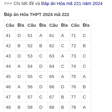
>>> Chi tiết đề và
Đáp án Hóa mã 221 năm 2024
Đáp án Hóa THPT 2024 mã 222
Câu
Đ/a
Câu
Đ/a
Câu
Đ/a
Câu
Đ/a
41
D
51
A
61
A
71
C
42
B
52
B
62
C
72
B
43
D
53
C
63
A
73
C
44
A
54
D
64
C
74
C
45
D
55
C
65
A
75
A
46
A
56
D
66
D
76
B
47
B
57
C
67
B
77
C
48
B
58
D
68
B
78
A