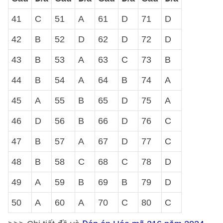
41
C
51
A
61
D
71
D
42
B
52
D
62
D
72
D
43
B
53
A
63
C
73
B
44
B
54
A
64
B
74
A
45
A
55
B
65
D
75
A
46
D
56
B
66
D
76
C
47
B
57
A
67
D
77
C
48
B
58
C
68
C
78
D
49
A
59
B
69
B
79
D
50
A
60
A
70
C
80
C