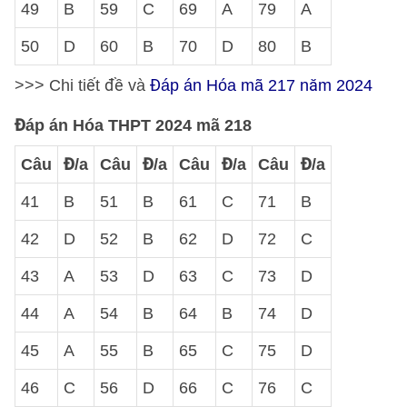
49
B
59
C
69
A
79
A
50
D
60
B
70
D
80
B
>>> Chi tiết đề và
Đáp án Hóa mã 217 năm 2024
Đáp án Hóa THPT 2024 mã 218
Câu
Đ/a
Câu
Đ/a
Câu
Đ/a
Câu
Đ/a
41
B
51
B
61
C
71
B
42
D
52
B
62
D
72
C
43
A
53
D
63
C
73
D
44
A
54
B
64
B
74
D
45
A
55
B
65
C
75
D
46
C
56
D
66
C
76
C