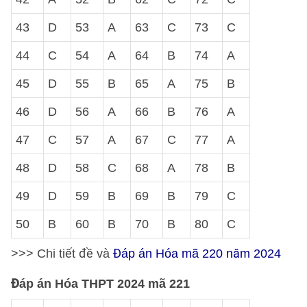
43
D
53
A
63
C
73
C
44
C
54
A
64
B
74
A
45
D
55
B
65
A
75
B
46
D
56
A
66
B
76
A
47
C
57
A
67
C
77
A
48
D
58
C
68
A
78
B
49
D
59
B
69
B
79
C
50
B
60
B
70
B
80
C
>>> Chi tiết đề và
Đáp án Hóa mã 220 năm 2024
Đáp án Hóa THPT 2024 mã 221