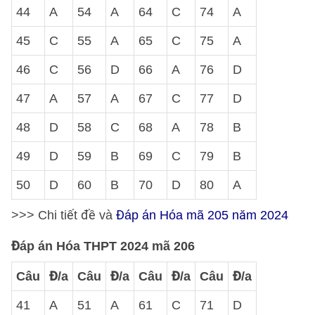
44
A
54
A
64
C
74
A
45
C
55
A
65
C
75
A
46
C
56
D
66
A
76
D
47
A
57
A
67
C
77
D
48
D
58
C
68
A
78
B
49
D
59
B
69
C
79
B
50
D
60
B
70
D
80
A
>>> Chi tiết đề và
Đáp án Hóa mã 205 năm 2024
Đáp án Hóa THPT 2024 mã 206
Câu
Đ/a
Câu
Đ/a
Câu
Đ/a
Câu
Đ/a
41
A
51
A
61
C
71
D