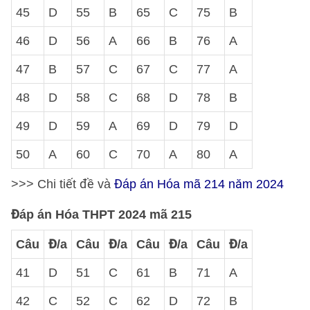
45
D
55
B
65
C
75
B
46
D
56
A
66
B
76
A
47
B
57
C
67
C
77
A
48
D
58
C
68
D
78
B
49
D
59
A
69
D
79
D
50
A
60
C
70
A
80
A
>>> Chi tiết đề và
Đáp án Hóa mã 214 năm 2024
Đáp án Hóa THPT 2024 mã 215
Câu
Đ/a
Câu
Đ/a
Câu
Đ/a
Câu
Đ/a
41
D
51
C
61
B
71
A
42
C
52
C
62
D
72
B