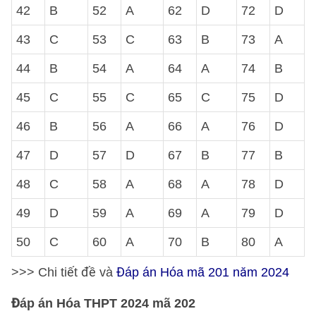
42
B
52
A
62
D
72
D
43
C
53
C
63
B
73
A
44
B
54
A
64
A
74
B
45
C
55
C
65
C
75
D
46
B
56
A
66
A
76
D
47
D
57
D
67
B
77
B
48
C
58
A
68
A
78
D
49
D
59
A
69
A
79
D
50
C
60
A
70
B
80
A
>>> Chi tiết đề và
Đáp án Hóa mã 201 năm 2024
Đáp án Hóa THPT 2024 mã 202