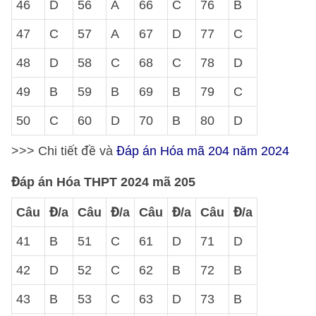
46
D
56
A
66
C
76
B
47
C
57
A
67
D
77
C
48
D
58
C
68
C
78
D
49
B
59
B
69
B
79
C
50
C
60
D
70
B
80
D
>>> Chi tiết đề và
Đáp án Hóa mã 204 năm 2024
Đáp án Hóa THPT 2024 mã 205
Câu
Đ/a
Câu
Đ/a
Câu
Đ/a
Câu
Đ/a
41
B
51
C
61
D
71
D
42
D
52
C
62
B
72
B
43
B
53
C
63
D
73
B