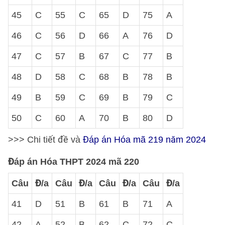
45
C
55
C
65
D
75
A
46
C
56
D
66
A
76
D
47
C
57
B
67
C
77
B
48
D
58
C
68
B
78
B
49
B
59
C
69
B
79
C
50
C
60
A
70
B
80
D
>>> Chi tiết đề và
Đáp án Hóa mã 219 năm 2024
Đáp án Hóa THPT 2024 mã 220
Câu
Đ/a
Câu
Đ/a
Câu
Đ/a
Câu
Đ/a
41
D
51
B
61
B
71
A
42
A
52
B
62
C
72
C