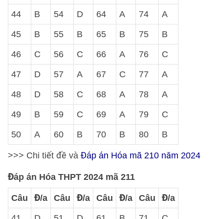
44
B
54
D
64
A
74
A
45
B
55
B
65
B
75
B
46
C
56
C
66
A
76
C
47
D
57
A
67
C
77
A
48
D
58
C
68
A
78
A
49
B
59
C
69
A
79
C
50
A
60
B
70
B
80
B
>>> Chi tiết đề và
Đáp án Hóa mã 210 năm 2024
Đáp án Hóa THPT 2024 mã 211
Câu
Đ/a
Câu
Đ/a
Câu
Đ/a
Câu
Đ/a
41
D
51
D
61
B
71
C