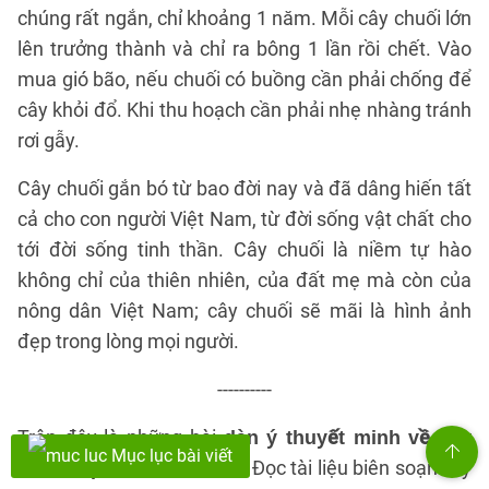
chúng rất ngắn, chỉ khoảng 1 năm. Mỗi cây chuối lớn
lên trưởng thành và chỉ ra bông 1 lần rồi chết. Vào
mua gió bão, nếu chuối có buồng cần phải chống để
cây khỏi đổ. Khi thu hoạch cần phải nhẹ nhàng tránh
rơi gẫy.
Cây chuối gắn bó từ bao đời nay và đã dâng hiến tất
cả cho con người Việt Nam, từ đời sống vật chất cho
tới đời sống tinh thần. Cây chuối là niềm tự hào
không chỉ của thiên nhiên, của đất mẹ mà còn của
nông dân Việt Nam; cây chuối sẽ mãi là hình ảnh
đẹp trong lòng mọi người.
----------
Trên đây là những bài
dàn ý thuyết minh về cây
Mục lục bài viết
chọn lọc được Đọc tài liệu biên soạn. Hy
chuối lớp 9