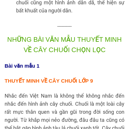
chuối cũng một hình ảnh dân dã, thể hiện sự
bất khuất của người dân.
----------
NHỮNG BÀI VĂN MẪU
THUYẾT MINH
VỀ CÂY CHUỐI CHỌN LỌC
Bài văn mẫu 1
THUYẾT MINH VỀ CÂY CHUỐI LỚP 9
Nhắc đến Việt Nam là không thể không nhắc đến
nhắc đến hình ảnh cây chuối. Chuối là một loài cây
rất mực thân quen và gần gũi trong đời sống con
người. Từ khắp mọi nẻo đường, đâu đâu ta cũng có
thể bắt gặp hình ảnh tàu lá chuối xanh tốt. Cây chuối