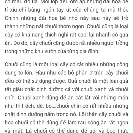
có màu đỏ tía. Mỗi lớp đều ôm ấp những đài họa bé
tí xíu chỉ bằng ngón tay út của chúng ta mà thôi.
Chính những đài hoa bé nhỏ này sau này sẽ trở
thành những nải chuối thơm ngon. Chuối cũng là loại
cây có khả năng thích nghi rất cao, lại nhanh có quả
ăn. Do đó, cây chuối cũng được rất nhiều người trồng
trong những khu vườn của từng gia đình.
Chuối cũng là một loại cây có rất nhiều những công
dụng to lớn. Hầu như các bộ phận ở trên cây chuối
đều có thể sử dụng được. Quả chuối là một loại quả
rất giàu chất dinh dưỡng cả với chuối xanh và chuối
chín. Chuối xanh dùng để ăn cắt lát với những món
như thịt ếch, dê, bò,…chuối chín có rất nhiều những
chất dinh dưỡng năm trong nó. Lõi thân cây chuối và
hoa chuối có thể dùng để làm rau sống ăn rất ngon
và mát. Lá chuối có thể dùng để gói và bọc thực