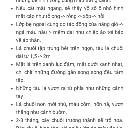
những bẹ hình vòng cung màu trắng xanh.
Nếu cắt mặt ngang, sẽ thấy vô số ô nhỏ hình
mắt cáo như tổ ong -> rỗng -> xốp -> nỗi
Lớp bẹ ngoài cùng do tác động của nắng gió ->
ngả màu nâu > mềm dai như chiếc áo tơi bảo
vệ áo thân.
Lá chuối tập trung hết trên ngọn, tàu lá chuối
dài từ 1,5 -> 2m
Mặt lá trên xanh lục đậm, mặt dưới xanh nhạt,
chi chít những đường gân song song đều tăm
tắp.
Những tàu lá vươn ra tứ phía như những cánh
tay .
Lá chuối non mới nhú, màu cốm, nõn nà, vươn
thẳng như cánh buồm.
2-3 tháng, cây chuối trưởng thành sẽ trổ hoa.