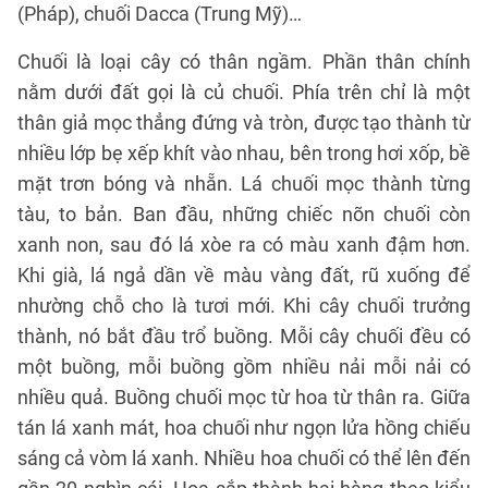
(Pháp), chuối Dacca (Trung Mỹ)…
Chuối là loại cây có thân ngầm. Phần thân chính
nằm dưới đất gọi là củ chuối. Phía trên chỉ là một
thân giả mọc thẳng đứng và tròn, được tạo thành từ
nhiều lớp bẹ xếp khít vào nhau, bên trong hơi xốp, bề
mặt trơn bóng và nhẵn. Lá chuối mọc thành từng
tàu, to bản. Ban đầu, những chiếc nõn chuối còn
xanh non, sau đó lá xòe ra có màu xanh đậm hơn.
Khi già, lá ngả dần về màu vàng đất, rũ xuống để
nhường chỗ cho là tươi mới. Khi cây chuối trưởng
thành, nó bắt đầu trổ buồng. Mỗi cây chuối đều có
một buồng, mỗi buồng gồm nhiều nải mỗi nải có
nhiều quả. Buồng chuối mọc từ hoa từ thân ra. Giữa
tán lá xanh mát, hoa chuối như ngọn lửa hồng chiếu
sáng cả vòm lá xanh. Nhiều hoa chuối có thể lên đến