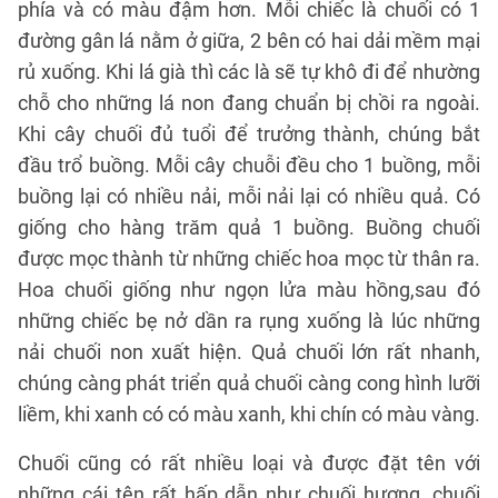
phía và có màu đậm hơn. Mỗi chiếc là chuối có 1
đường gân lá nằm ở giữa, 2 bên có hai dải mềm mại
rủ xuống. Khi lá già thì các là sẽ tự khô đi để nhường
chỗ cho những lá non đang chuẩn bị chồi ra ngoài.
Khi cây chuối đủ tuổi để trưởng thành, chúng bắt
đầu trổ buồng. Mỗi cây chuỗi đều cho 1 buồng, mỗi
buồng lại có nhiều nải, mỗi nải lại có nhiều quả. Có
giống cho hàng trăm quả 1 buồng. Buồng chuối
được mọc thành từ những chiếc hoa mọc từ thân ra.
Hoa chuối giống như ngọn lửa màu hồng,sau đó
những chiếc bẹ nở dần ra rụng xuống là lúc những
nải chuối non xuất hiện. Quả chuối lớn rất nhanh,
chúng càng phát triển quả chuối càng cong hình lưỡi
liềm, khi xanh có có màu xanh, khi chín có màu vàng.
Chuối cũng có rất nhiều loại và được đặt tên với
những cái tên rất hấp dẫn như chuối hương, chuối