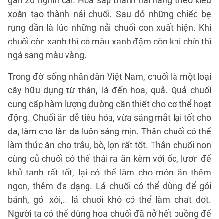
gần 20 nghìn cái. Hoa sắp thành hai hàng theo kiểu
xoắn tạo thành nải chuối. Sau đó những chiếc bẹ
rụng dần là lúc những nải chuối con xuất hiện. Khi
chuối còn xanh thì có màu xanh đậm còn khi chín thì
ngả sang màu vàng.
Trong đời sống nhân dân Việt Nam, chuối là một loại
cây hữu dụng từ thân, lá đến hoa, quả. Quả chuối
cung cấp hàm lượng đường cần thiết cho cơ thể hoạt
động. Chuối ăn dễ tiêu hóa, vừa sáng mắt lại tốt cho
da, làm cho làn da luôn sáng mịn. Thân chuối có thể
làm thức ăn cho trâu, bò, lợn rất tốt. Thân chuối non
cùng củ chuối có thể thái ra ăn kèm với ốc, lươn để
khử tanh rất tốt, lại có thể làm cho món ăn thêm
ngon, thêm đa dạng. Lá chuối có thể dùng để gói
bánh, gói xôi,.. lá chuối khô có thể làm chất đốt.
Người ta có thể dùng hoa chuối đã nở hết buồng để