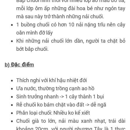
Bắp chuối hình thoi với nhiều lớp áo màu đỏ tía,
mỗi lớp ôm ấp những đài hoa bé như ngón tay
mà sau này trở thành những nải chuối.
1 buồng chuối có hơn 10 nải nặng trĩu nên cây
oằn mình đỡ lấy
Khi những nải chuối lớn dần, người ta chặt bỏ
bớt bắp chuối.
b) Đặc điểm
Thích nghi với khí hậu nhiệt đới
Ưa nước, thường trồng cạnh ao hồ
Sinh trưởng nhanh -> 1 cây thành 1 bụi
Rễ chuối ko bám chặt vào đất -> dễ ngã
Phân loại chuối: Nhiều ko kể xiết
Chuối già to lớn, nải màu xanh nhạt, trái dài
khoảng 20cm, với người phương Tây là 1 thực