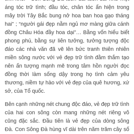
áng tóc trữ tình; đầu tóc, chân tóc ẩn hiện trong
mây trời Tây Bắc bung nở hoa ban hoa gạo tháng
hai” ; “người gái đẹp nằm ngủ mơ màng giữa cánh
đồng Châu Hóa đầy hoa dại”… Bằng vốn hiểu biết
phong phú, bằng sự liên tưởng, tưởng tượng độc
đáo các nhà văn đã vẽ lên bức tranh thiên nhiên
miền sông nước với vẻ đẹp trữ tình đằm thắm tạo
nên ấn tượng mạnh mẽ trong tâm hồn người đọc
đồng thời làm sống dậy trong họ tình cảm yêu
thương, niềm tự hào với vẻ đẹp của quê hương, xứ
sở, của Tổ quốc.
Bên cạnh những nét chung độc đáo, vẻ đẹp trữ tình
của hai con sông còn mang những nét riêng vô
cũng đặc sắc. Đầu tiên là vẻ đẹp của dòng sông
Đà. Con Sông Đà hùng vĩ dài trên năm trăm cây số