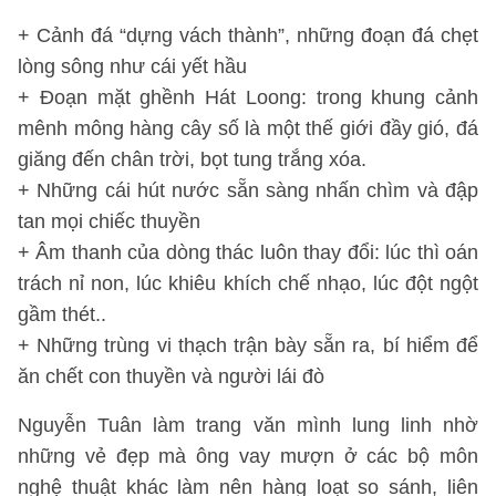
+ Cảnh đá “dựng vách thành”, những đoạn đá chẹt
lòng sông như cái yết hầu
+ Đoạn mặt ghềnh Hát Loong: trong khung cảnh
mênh mông hàng cây số là một thế giới đầy gió, đá
giăng đến chân trời, bọt tung trắng xóa.
+ Những cái hút nước sẵn sàng nhấn chìm và đập
tan mọi chiếc thuyền
+ Âm thanh của dòng thác luôn thay đổi: lúc thì oán
trách nỉ non, lúc khiêu khích chế nhạo, lúc đột ngột
gầm thét..
+ Những trùng vi thạch trận bày sẵn ra, bí hiểm để
ăn chết con thuyền và người lái đò
Nguyễn Tuân làm trang văn mình lung linh nhờ
những vẻ đẹp mà ông vay mượn ở các bộ môn
nghệ thuật khác làm nên hàng loạt so sánh, liên