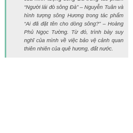
s
“Người lái đò sông Đà” – Nguyễn Tuân và
v
hình tượng sông Hương trong tác phẩm
đ
“Ai đã đặt tên cho dòng sông?” – Hoàng
c
Phủ Ngọc Tường. Từ đó, trình bày suy
s
nghĩ của mình về việc bảo vệ cảnh quan
Đ
thiên nhiên của quê hương, đất nước.
v
s
H
là
m
t
n
đ
bà
ti