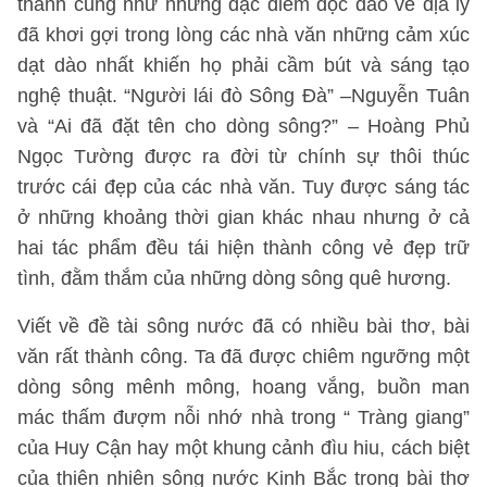
thành cũng như những đặc điểm độc đáo về địa lý
đã khơi gợi trong lòng các nhà văn những cảm xúc
dạt dào nhất khiến họ phải cầm bút và sáng tạo
nghệ thuật. “Người lái đò Sông Đà” –Nguyễn Tuân
và “Ai đã đặt tên cho dòng sông?” – Hoàng Phủ
Ngọc Tường được ra đời từ chính sự thôi thúc
trước cái đẹp của các nhà văn. Tuy được sáng tác
ở những khoảng thời gian khác nhau nhưng ở cả
hai tác phẩm đều tái hiện thành công vẻ đẹp trữ
tình, đằm thắm của những dòng sông quê hương.
Viết về đề tài sông nước đã có nhiều bài thơ, bài
văn rất thành công. Ta đã được chiêm ngưỡng một
dòng sông mênh mông, hoang vắng, buồn man
mác thấm đượm nỗi nhớ nhà trong “ Tràng giang”
của Huy Cận hay một khung cảnh đìu hiu, cách biệt
của thiên nhiên sông nước Kinh Bắc trong bài thơ