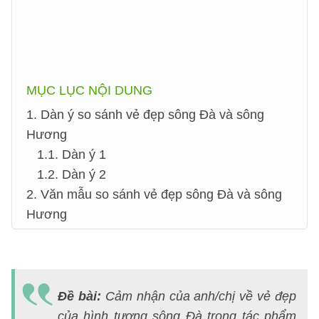
MỤC LỤC NỘI DUNG
1. Dàn ý so sánh vẻ đẹp sông Đà và sông
Hương
1.1. Dàn ý 1
1.2. Dàn ý 2
2. Văn mẫu so sánh vẻ đẹp sông Đà và sông
Hương
C
đ
Đề bài:
Cảm nhận của anh/chị về vẻ đẹp
s
của hình tượng sông Đà trong tác phẩm