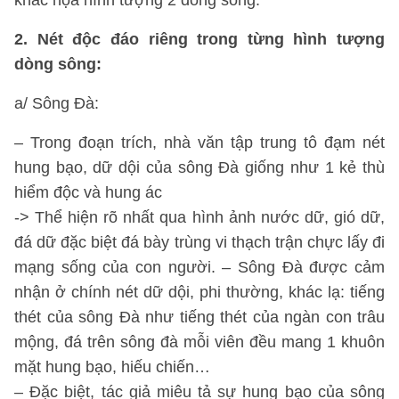
khắc họa hình tượng 2 dòng sông.
2. Nét độc đáo riêng trong từng hình tượng
dòng sông:
a/ Sông Đà:
– Trong đoạn trích, nhà văn tập trung tô đạm nét
hung bạo, dữ dội của sông Đà giống như 1 kẻ thù
hiểm độc và hung ác
-> Thể hiện rõ nhất qua hình ảnh nước dữ, gió dữ,
đá dữ đặc biệt đá bày trùng vi thạch trận chực lấy đi
mạng sống của con người. – Sông Đà được cảm
nhận ở chính nét dữ dội, phi thường, khác lạ: tiếng
thét của sông Đà như tiếng thét của ngàn con trâu
mộng, đá trên sông đà mỗi viên đều mang 1 khuôn
mặt hung bạo, hiếu chiến…
– Đặc biệt, tác giả miêu tả sự hung bạo của sông