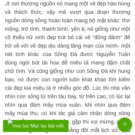
,ở nơi thượng nguồn nó mang một vẻ đẹp hào hùng
và thách thức, vậy mà vượt qua đoạn thượng
nguồn dòng sông hoàn toàn mang bộ mặt khác: thơ
mộng, trữ tình, thanh bình, yên ả; nó giống như một
cô thiếu nữ xinh đẹp trút bỏ cái vẻ “đỏng đảnh” để
trở về với vẻ đẹp dịu dàng lãng mạn của mình- một
nét tính khác của Sông Đà đươc Nguyễn Tuân
dùng ngòi bút tài hoa để miêu tả mang đậm chất
chữ tình. Và cũng giống như con Sông Đà khi hung
bạo, nó được con người luôn khát khao tìm kiếm
cái đẹp kia miêu tả ở nhiều góc độ. Lúc thì nhà văn
nhìn con sông từ trên tàu bay, từ trên cao, có lúc lại
nhìn qua đám mây mùa xuân, khi nhìn qua đám
mây mùa thu, có khi tác giả cảm nhận dòng sông
bằng nỗi nhớ của cố nhân, gặp thì vui mừng, xa thì
Mục lục bài viết
nhớ nhung. Cũng có khi bằng đôi mắt lịch sử, của