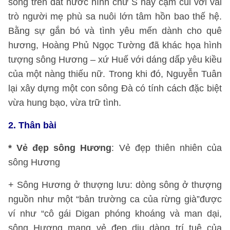
sông trên đất nước hình chữ S này cặm cùi với vai
trò người mẹ phù sa nuôi lớn tâm hồn bao thế hệ.
Bằng sự gắn bó và tình yêu mến dành cho quê
hương, Hoàng Phủ Ngọc Tường đã khác họa hình
tượng sông Hương – xứ Huế với dáng dấp yêu kiều
của một nàng thiếu nữ. Trong khi đó, Nguyễn Tuân
lại xây dựng một con sông Đà có tính cách đặc biệt
vừa hung bạo, vừa trữ tình.
2. Thân bài
* Vẻ đẹp sông Hương
: Vẻ đẹp thiên nhiên của
sông Hương
+ Sông Hương ở thượng lưu: dòng sông ở thượng
nguồn như một “bản trường ca của rừng già”được
ví như “cô gái Digan phóng khoáng và man dại,
sông Hương mang vẻ đẹp dịu dàng trí tuệ của