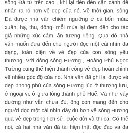
sông Đà từ trên cao , khi lại tiến đến cận cảnh để
nhận ra rõ hơn vẻ đẹp của nó. Về thời gian, sông
Đà được nhà văn chiêm ngưỡng ở cả bốn mùa:
xuân, hạ, thu, đông- mỗi mùa lại đem đến cho tác
giả những xúc cảm, ấn tượng riêng. Qua đó nhà
văn muốn đưa đến cho người đọc một cái nhìn đa
dạng, toàn diện về vẻ đẹp của con sông yêu
thương. Với dòng sông Hương , Hoàng Phủ Ngọc
Tường cũng thể hiện thành công vẻ đẹp hoàn chỉnh
về nhiều góc độ của nó. Nhà văn đã ghi lại được vẻ
đẹp phong phú của sông Hương lúc ở thượng lưu,
ở ngoại vi, ở giữa lòng thành phố Huế. Và như vậy
dường như vẫn chưa đủ, ông còn mang đến cho
người đọc một cái nhìn đầy đủ hơn về sông Hương
qua vẻ đẹp trong lịch sử, cuộc đời và thi ca. Có thể
nói, cả hai nhà văn đã tái hiện thật độc đáo và đa