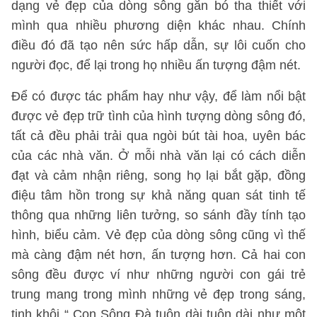
dạng vẻ đẹp của dòng sông gắn bó tha thiết với
mình qua nhiều phương diện khác nhau. Chính
điều đó đã tạo nên sức hấp dẫn, sự lôi cuốn cho
người đọc, để lại trong họ nhiều ấn tượng đậm nét.
Để có được tác phẩm hay như vậy, để làm nổi bật
được vẻ đẹp trữ tình của hình tượng dòng sông đó,
tất cả đều phải trải qua ngòi bút tài hoa, uyên bác
của các nhà văn. Ở mỗi nhà văn lại có cách diễn
đạt và cảm nhận riêng, song họ lại bắt gặp, đồng
điệu tâm hồn trong sự khả năng quan sát tinh tế
thông qua những liên tưởng, so sánh đầy tính tạo
hình, biểu cảm. Vẻ đẹp của dòng sông cũng vì thế
mà càng đậm nét hơn, ấn tượng hơn. Cả hai con
sông đều được ví như những người con gái trẻ
trung mang trong mình những vẻ đẹp trong sáng,
tinh khôi “ Con Sông Đà tuôn dài tuôn dài như một