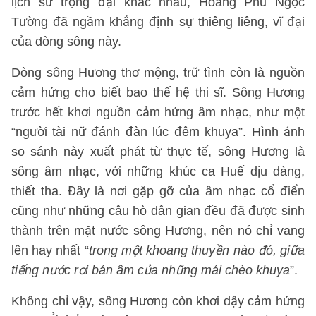
lịch sử trọng đại khác nhau, Hoàng Phủ Ngọc
Tường đã ngầm khẳng định sự thiêng liêng, vĩ đại
của dòng sông này.
Dòng sông Hương thơ mộng, trữ tình còn là nguồn
cảm hứng cho biết bao thế hệ thi sĩ. Sông Hương
trước hết khơi nguồn cảm hứng âm nhạc, như một
“người tài nữ đánh đàn lúc đêm khuya”. Hình ảnh
so sánh này xuất phát từ thực tế, sông Hương là
sông âm nhạc, với những khúc ca Huế dịu dàng,
thiết tha. Đây là nơi gặp gỡ của âm nhạc cổ điển
cũng như những câu hò dân gian đều đã được sinh
thành trên mặt nước sông Hương, nên nó chỉ vang
lên hay nhất “
trong một khoang thuyền nào đó, giữa
tiếng nước rơi bán âm của những mái chèo khuya
”.
Không chỉ vậy, sông Hương còn khơi dậy cảm hứng