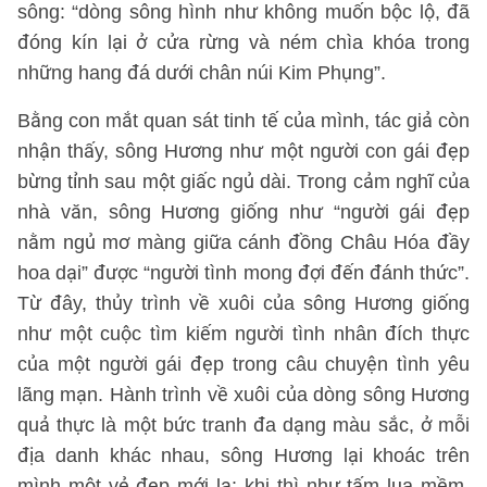
sông: “dòng sông hình như không muốn bộc lộ, đã
đóng kín lại ở cửa rừng và ném chìa khóa trong
những hang đá dưới chân núi Kim Phụng”.
Bằng con mắt quan sát tinh tế của mình, tác giả còn
nhận thấy, sông Hương như một người con gái đẹp
bừng tỉnh sau một giấc ngủ dài. Trong cảm nghĩ của
nhà văn, sông Hương giống như “người gái đẹp
nằm ngủ mơ màng giữa cánh đồng Châu Hóa đầy
hoa dại” được “người tình mong đợi đến đánh thức”.
Từ đây, thủy trình về xuôi của sông Hương giống
như một cuộc tìm kiếm người tình nhân đích thực
của một người gái đẹp trong câu chuyện tình yêu
lãng mạn. Hành trình về xuôi của dòng sông Hương
quả thực là một bức tranh đa dạng màu sắc, ở mỗi
địa danh khác nhau, sông Hương lại khoác trên
mình một vẻ đẹp mới lạ: khi thì như tấm lụa mềm,