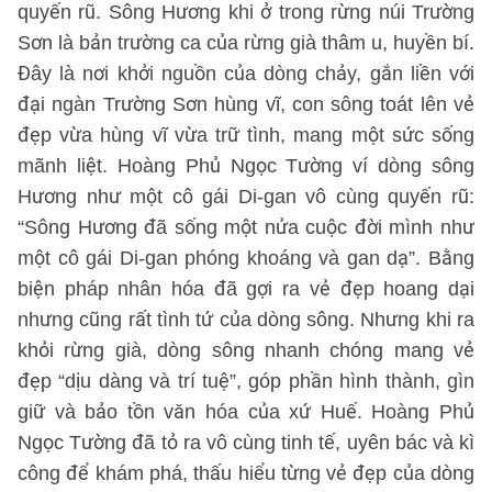
quyến rũ. Sông Hương khi ở trong rừng núi Trường
Sơn là bản trường ca của rừng già thâm u, huyền bí.
Đây là nơi khởi nguồn của dòng chảy, gắn liền với
đại ngàn Trường Sơn hùng vĩ, con sông toát lên vẻ
đẹp vừa hùng vĩ vừa trữ tình, mang một sức sống
mãnh liệt. Hoàng Phủ Ngọc Tường ví dòng sông
Hương như một cô gái Di-gan vô cùng quyến rũ:
“Sông Hương đã sống một nửa cuộc đời mình như
một cô gái Di-gan phóng khoáng và gan dạ”. Bằng
biện pháp nhân hóa đã gợi ra vẻ đẹp hoang dại
nhưng cũng rất tình tứ của dòng sông. Nhưng khi ra
khỏi rừng già, dòng sông nhanh chóng mang vẻ
đẹp “dịu dàng và trí tuệ”, góp phần hình thành, gìn
giữ và bảo tồn văn hóa của xứ Huế. Hoàng Phủ
Ngọc Tường đã tỏ ra vô cùng tinh tế, uyên bác và kì
công để khám phá, thấu hiểu từng vẻ đẹp của dòng