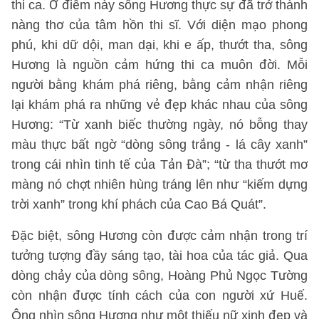
thi ca. Ở điểm này sông Hương thực sự đã trở thành
nàng thơ của tâm hồn thi sĩ. Với diện mạo phong
phú, khi dữ dội, man dại, khi e ấp, thướt tha, sông
Hương là nguồn cảm hứng thi ca muôn đời. Mỗi
người bằng khám phá riêng, bằng cảm nhận riêng
lại khám phá ra những vẻ đẹp khác nhau của sông
Hương: “Từ xanh biếc thường ngày, nó bỗng thay
màu thực bất ngờ “dòng sông trắng - lá cây xanh”
trong cái nhìn tinh tế của Tản Đà”; “từ tha thướt mơ
màng nó chợt nhiên hùng tráng lên như “kiếm dựng
trời xanh” trong khí phách của Cao Bá Quát”.
Đặc biệt, sông Hương còn được cảm nhận trong trí
tưởng tượng đầy sáng tạo, tài hoa của tác giả. Qua
dòng chảy của dòng sông, Hoàng Phủ Ngọc Tường
còn nhận được tính cách của con người xứ Huế.
Ông nhìn sông Hương như một thiếu nữ xinh đẹp và