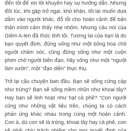
đến tôi để xin lời khuyên hay sự hướng dẫn. Nhưng
đôi lúc, khi gặp trở ngại, khó khăn, tôi lại muốn dựa
dẫm vào người khác, đỗ lỗi cho hoàn cảnh để bản
thân mình cảm thấy nhẹ nhõm. Nhưng câu nói của
Giêm A-len đã thức tỉnh tôi. Tương lai của bạn là do
bạn quyết định, đừng sống như một bông hoa chờ
người chăm sóc, cũng đừng sống như một cuộn
phim chờ người biên đạo, hãy sống như một “người
làm vườn”, một “đạo diễn” thực thụ.
Trở lại câu chuyện ban đầu. Bạn sẽ sống cứng cáp
như trứng? Bạn sẽ sống mềm nhũn như khoai tây?
Hay bạn sẽ linh hoạt như hạt cà phê? “Con người
cũng như những vật liệu trên, chúng ta có cách
phản ứng khác nhau trong cùng một hoàn cảnh.
Con à, dù con sẽ là trứng, khoai tây hay cà phê, con
sẽ phải chịu trách nhiệm cho mọi quyết định của