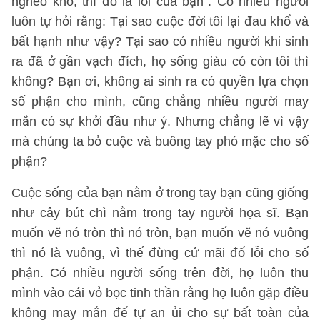
nghèo khó, thì đó là lỗi của bạn”. Có nhiều người
luôn tự hỏi rằng: Tại sao cuộc đời tôi lại đau khổ và
bất hạnh như vậy? Tại sao có nhiều người khi sinh
ra đã ở gần vạch đích, họ sống giàu có còn tôi thì
không? Bạn ơi, không ai sinh ra có quyền lựa chọn
số phận cho mình, cũng chẳng nhiều người may
mắn có sự khởi đầu như ý. Nhưng chẳng lẽ vì vậy
mà chúng ta bỏ cuộc và buông tay phó mặc cho số
phận?
Cuộc sống của bạn nằm ở trong tay bạn cũng giống
như cây bút chì nằm trong tay người họa sĩ. Bạn
muốn vẽ nó tròn thì nó tròn, bạn muốn vẽ nó vuông
thì nó là vuông, vì thế đừng cứ mãi đổ lỗi cho số
phận. Có nhiều người sống trên đời, họ luôn thu
mình vào cái vỏ bọc tinh thần rằng họ luôn gặp điều
không may mắn để tự an ủi cho sự bất toàn của