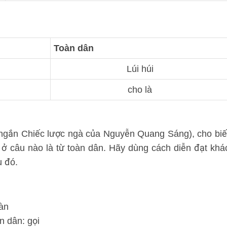
Toàn dân
Lúi húi
cho là
n ngắn Chiếc lược ngà của Nguyễn Quang Sáng), cho biế
 ở câu nào là từ toàn dân. Hãy dùng cách diễn đạt khá
u đó.
oàn
n dân: gọi