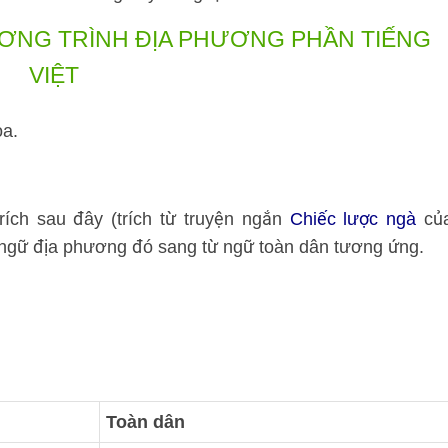
NG TRÌNH ĐỊA PHƯƠNG PHẦN TIẾNG
VIỆT
oa.
ích sau đây (trích từ truyện ngắn
Chiếc lược ngà
củ
gữ địa phương đó sang từ ngữ toàn dân tương ứng.
Toàn dân