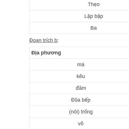
Thẹo
Lặp bặp
Ba
Đoạn trích b
:
Địa phương
má
kêu
đâm
Đũa bếp
(nói) trống
vô