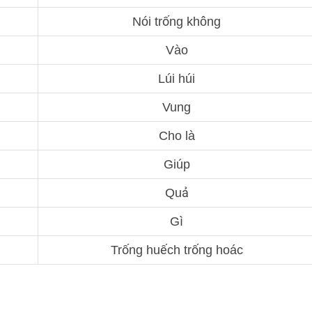
Nói trống không
Vào
Lúi húi
Vung
Cho là
Giúp
Quả
Gì
Trống huếch trống hoác