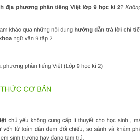
nh địa phương phần tiếng Việt lớp 9 học kì 2
?
Khôn
ham khảo qua những nội dung
hướng dẫn trả lời chi tiế
 khoa
ngữ văn 9 tập 2.
 THỨC CƠ BẢN
iệt
chủ yếu không cung cấp lí thuyết cho học sinh , m
ừ vốn từ toàn dân đem đối chiếu, so sánh và khám ph
 em sinh trưởng hay đang tạm trú.