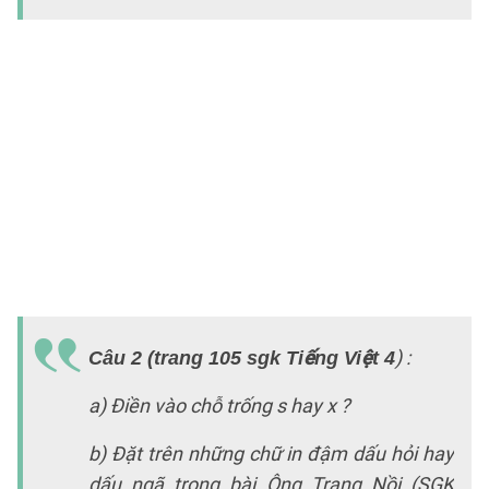
l
4
k
t
rồ
vi
lạ
c
đ
T
lờ
) :
Câu 2 (trang 105 sgk Tiếng Việt 4
a)
a) Điền vào chỗ trống s hay x ?
S
h
b) Đặt trên những chữ in đậm dấu hỏi hay
x
dấu ngã trong bài Ông Trạng Nồi (SGK