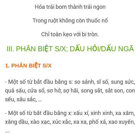
Hóa trái bom thành trái ngon
Trong ruột không còn thuốc nổ
Chỉ toàn kẹo với bi tròn.
III.
PHÂN BIỆT S/X; DẤU HỎI/DẤU NGÃ
1. PHÂN BIỆT S/X
- Một số từ bắt đầu bằng s: so sánh, sĩ số, sung sức,
quả sấu, cửa sổ, sơ hở, sợ hãi, song sắt, sắt son, con
sếu, sâu sắc, …
- Một số từ bắt đầu bằng x: xấu xí, xinh xinh, xa xăm,
xăng dầu, xào xạc, xúc xắc, xa xa, phố xá, xao xuyến,
….