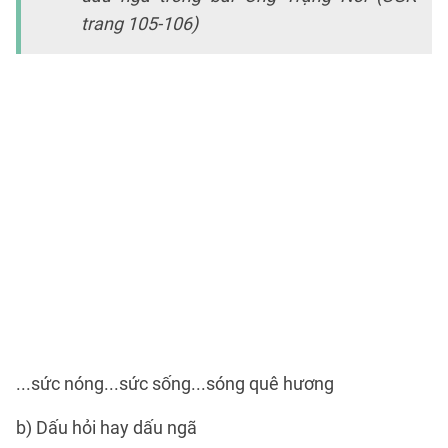
trang 105-106)
-
T
lố
s
m
h
;
…
đ
l
n
xí
...sức nóng...sức sống...sóng quê hương
b) Dấu hỏi hay dấu ngã