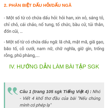
2. PHÂN BIỆT DẤU HỎI/DẤU NGÃ
- Một số từ có chứa dấu hỏi: hỏi han, xin xỏ, sáng tỏ,
chỉ chỏ, cái chảo, nổ tung, tổ chức, bầu cử, tủi thân,
đốn củi, …
- Một số từ có chứa dấu ngã: lã chã, mật mã, giã gạo,
bão tố, cỗ cưới, nam nữ, chữ nghĩa, giữ gìn, trống
rỗng, phũ phàng,….
IV.
HƯỚNG DẪN LÀM BÀI TẬP SGK
T
lờ
Nhớ
Câu 1 (trang 105 sgk Tiếng Việt 4)
:
H
- Viết 4 khổ thơ đầu của bài "Nếu chúng
t
mình có phép lạ"