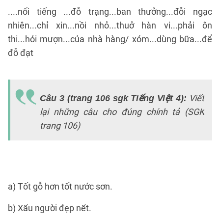
....nổi tiếng ...đỗ trạng...ban thưởng...đỗi ngạc
nhiên...chỉ xin...nồi nhỏ...thuở hàn vi...phải ôn
thi...hỏi mượn...của nhà hàng/ xóm...dùng bữa...để
đỗ đạt
T
lờ
Viết
Câu 3 (trang 106 sgk Tiếng Việt 4)
:
E
lại những câu cho đúng chính tả (SGK
vi
trang 106)
lạ
n
s
a) Tốt gỗ hơn tốt nước sơn.
b) Xấu người đẹp nết.