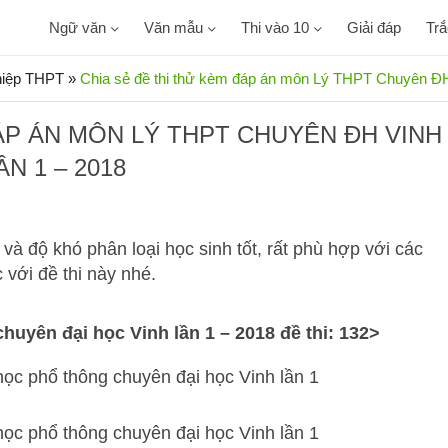
Ngữ văn
Văn mẫu
Thi vào 10
Giải đáp
Tr
ghiệp THPT
»
Chia sẻ đề thi thử kèm đáp án môn Lý THPT Chuyên ĐH
ÁP ÁN MÔN LÝ THPT CHUYÊN ĐH VINH
ẦN 1 – 2018
 và độ khó phân loại học sinh tốt, rất phù hợp với các
với đề thi này nhé.
huyên đại học Vinh lần 1 – 2018 đề thi: 132>