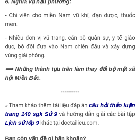
6. Nghĩa vụ hậu phương:
- Chi viện cho miền Nam vũ khí, đạn dược, thuốc
men.
- Nhiều đơn vị vũ trang, cán bộ quân sự, y tế giáo
dục, bộ đội đưa vào Nam chiến đấu và xây dựng
vùng giải phóng.
⟹ Những thành tựu trên làm thay đổi bộ mặt xã
hội Miền Bắc.
----------
» Tham khảo thêm tài liệu đáp án
câu hỏi thảo luận
và hướng dẫn giải các bài tập
trang 140 sgk Sử 9
khác tại doctailieu.com.
Lịch sử lớp 9
Bạn còn vấn đề gì băn khoăn?