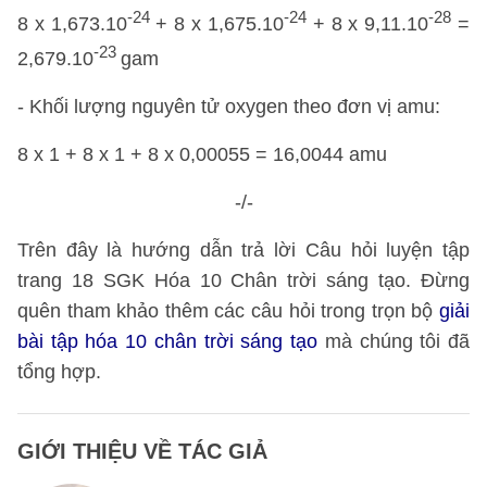
-24
-24
-28
8 x 1,673.10
+ 8 x 1,675.10
+ 8 x 9,11.10
=
-23
2,679.10
gam
- Khối lượng nguyên tử oxygen theo đơn vị amu:
8 x 1 + 8 x 1 + 8 x 0,00055 = 16,0044 amu
-/-
Trên đây là hướng dẫn trả lời Câu hỏi luyện tập
trang 18 SGK Hóa 10 Chân trời sáng tạo. Đừng
quên tham khảo thêm các câu hỏi trong trọn bộ
giải
bài tập hóa 10 chân trời sáng tạo
mà chúng tôi đã
tổng hợp.
GIỚI THIỆU VỀ TÁC GIẢ