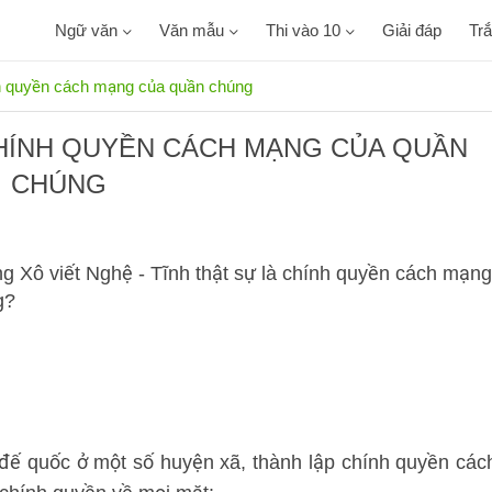
Ngữ văn
Văn mẫu
Thi vào 10
Giải đáp
Tr
ính quyền cách mạng của quần chúng
 CHÍNH QUYỀN CÁCH MẠNG CỦA QUẦN
CHÚNG
g Xô viết Nghệ - Tĩnh thật sự là chính quyền cách mạng
g?
 đế quốc ở một số huyện xã, thành lập chính quyền các