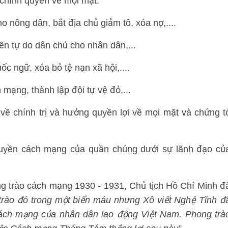
 chính quyền về mọi mặt:
ho nông dân, bắt địa chủ giảm tô, xóa nợ,....
yền tự do dân chủ cho nhân dân,...
c ngữ, xóa bỏ tệ nạn xã hội,....
mạng, thành lập đội tự vệ đỏ,...
ề chính trị và hưởng quyền lợi về mọi mặt và chứng t
 quyền cách mạng của quần chúng dưới sự lãnh đạo củ
ong trào cách mạng 1930 - 1931, Chủ tịch Hồ Chí Minh đ
trào đó trong một biển máu nhưng Xô viết Nghệ Tĩnh đ
 cách mạng của nhân dân lao động Việt Nam. Phong trà