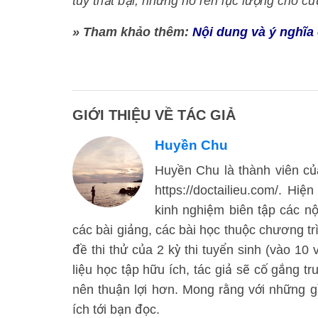
tuy thất bại, nhưng nó rèn lực lượng cho 
» Tham khảo thêm:
Nội dung và ý nghĩa
GIỚI THIỆU VỀ TÁC GIẢ
Huyền Chu
Huyền Chu là thành viên của
https://doctailieu.com/. Hi
kinh nghiệm biên tập các n
các bài giảng, các bài học thuộc chương t
đề thi thử của 2 kỳ thi tuyển sinh (vào 10
liệu học tập hữu ích, tác giả sẽ cố gắng tr
nên thuận lợi hơn. Mong rằng với những g
ích tới bạn đọc.