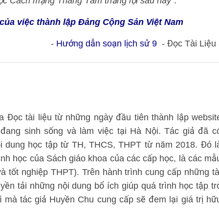
cuộc Cách mạng Tháng Tám thắng lợi sau này”
.
 của việc thành lập Đảng Cộng Sản Việt Nam
-
Hướng dẫn soạn lịch sử 9
- Đọc Tài Liệu 
 Đọc tài liệu từ những ngày đầu tiên thành lập websit
ện đang sinh sống và làm việc tại Hà Nội. Tác giả đã c
ội dung học tập từ TH, THCS, THPT từ năm 2018. Đó l
rình học của Sách giáo khoa của các cấp học, là các mẫ
 và tốt nghiệp THPT). Trên hành trình cung cấp những tà
uyền tải những nội dung bổ ích giúp quá trình học tập tr
ì mà tác giả Huyền Chu cung cấp sẽ đem lại giá trị hữ