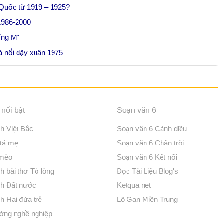
 Quốc từ 1919 – 1925?
1986-2000
ống Mĩ
à nổi dậy xuân 1975
nổi bật
Soạn văn 6
ch Việt Bắc
Soạn văn 6 Cánh diều
 tả mẹ
Soạn văn 6 Chân trời
 mèo
Soạn văn 6 Kết nối
h bài thơ Tỏ lòng
Đọc Tài Liệu Blog's
ch Đất nước
Ketqua net
h Hai đứa trẻ
Lô Gan Miền Trung
ớng nghề nghiệp