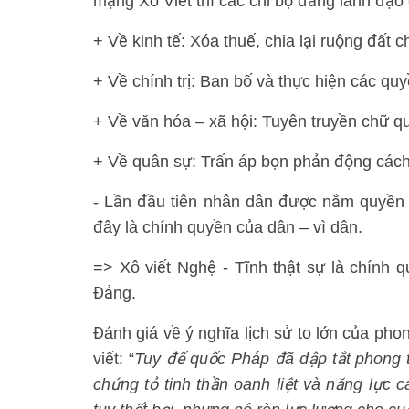
mạng Xô Viết thì các chi bộ đảng lãnh đạo
+ Về kinh tế: Xóa thuế, chia lại ruộng đất c
+ Về chính trị: Ban bố và thực hiện các qu
+ Về văn hóa – xã hội: Tuyên truyền chữ quố
+ Về quân sự: Trấn áp bọn phản động cách 
- Lần đầu tiên nhân dân được nắm quyền v
đây là chính quyền của dân – vì dân.
=> Xô viết Nghệ - Tĩnh thật sự là chính
Đảng.
Đánh giá về ý nghĩa lịch sử to lớn của ph
viết: “
Tuy đế quốc Pháp đã dập tắt phong 
chứng tỏ tinh thần oanh liệt và năng lực