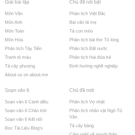
Giải bài tập
Chủ đề nổi bật
Môn Văn
Phân tích Việt Bắc
Môn Anh
Bài văn tả mẹ
Môn Toán
Tả con mèo
Môn Hóa
Phân tích bài thơ Tỏ lòng
Phân tích Tây Tiến
Phân tích Đất nước
Tranh tô màu
Phân tích Hai đứa trẻ
Tả cây phượng
Định hướng nghề nghiệp
About us on about.me
Soạn văn 6
Chủ đề mới
Soạn văn 6 Cánh diều
Phân tích Vợ nhặt
Soạn văn 6 Chân trời
Phân tích nhân vật Ngô Tử
Văn
Soạn văn 6 Kết nối
Tả cây bàng
Đọc Tài Liệu Blog's
Cảm nghĩ về người thân